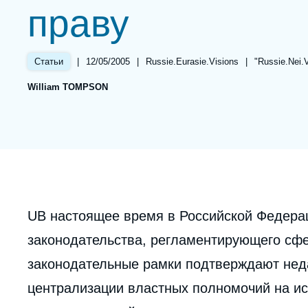
праву
Partners & Our Network
Artificial Intelligence
Support us as a Professional
War in Ukraine
|
Date
12/05/2005
|
Référence
Russie.Eurasie.Visions
|
Références
"Russie.Nei.
Статьи
NATO
de
taxonomie
William TOMPSON
publication
collections
Corps
UВ настоящее время в Российской Федера
analyses
законодательства, регламентирующего сф
законодательные рамки подтверждают нед
централизации властных полномочий на ис