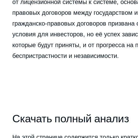
от лицензионной системы к системе, основ
правовых договоров между государством и
гражданско-правовых договоров призвана 
условия для инвесторов, но её успех зави
которые будут приняты, и от прогресса на 
беспристрастности и независимости.
Imag
de
couv
de
la
publi
Скачать полный анализ
На этой странице содержится только кратк