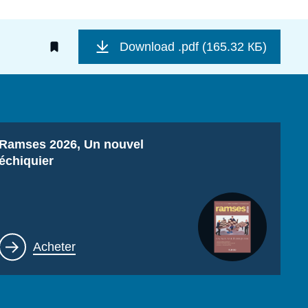
Download
.pdf (165.32 КБ)
Titre
Ramses 2026, Un nouvel
échiquier
Lien
Acheter