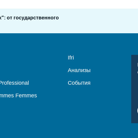
": от государственного
Navigation
Ifri
principale
Анализы
Professional
События
Hommes Femmes