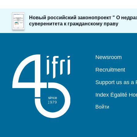
Image
Новый российский законопроект " О недрах
de
суверенитета к гражданскому праву
couverture
de
la
publication
Pied
Newsroom
de
page
Recruitment
Support us as a 
Index Égalité 
Войти