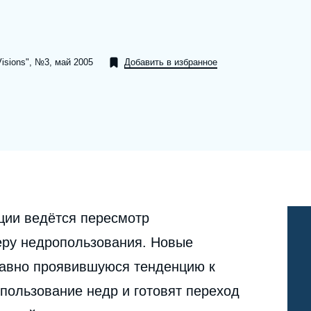
Ramses
Europe
R
S
Politique étrangère
Russia-Eurasia
R
T
Visions", №3, май 2005
Добавить в избранное
Podcast - Le monde selon l'Ifri
North Africa and Middle East
ции ведётся пересмотр
еру недропользования. Новые
авно проявившуюся тенденцию к
пользование недр и готовят переход