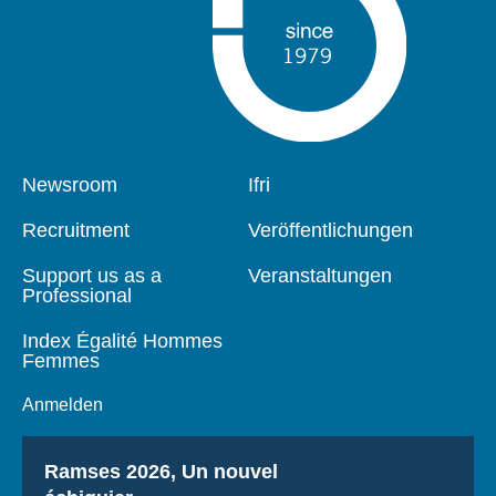
Pied
Newsroom
Navigation
Ifri
de
principale
page
Recruitment
Veröffentlichungen
Support us as a
Veranstaltungen
Professional
Index Égalité Hommes
Femmes
Anmelden
Titre
Ramses 2026, Un nouvel