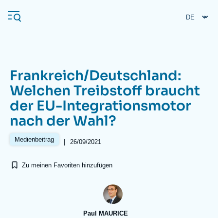
Direkt
Cookie-Einstellungen
zum
Inhalt
Frankreich/Deutschland:
Navigation
Welchen Treibstoff braucht
principale
der EU-Integrationsmotor
Ifri
nach der Wahl?
Veröffentlichungen
Medienbeitrag
|
26/09/2021
Über ifri
Häufige Suchanfragen
Zu meinen Favoriten hinzufügen
Veranstaltungen
Paul MAURICE