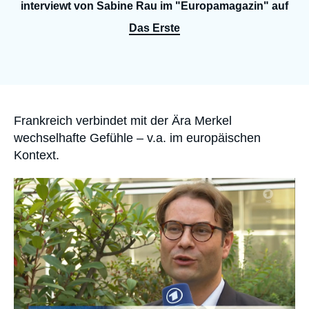
Anmelden
interviewt von Sabine Rau im "Europamagazin" auf
Das Erste
Unterstützen Sie uns
Accroche
Frankreich verbindet mit der Ära Merkel
wechselhafte Gefühle – v.a. im europäischen
Kontext.
Image
principale
médiatique