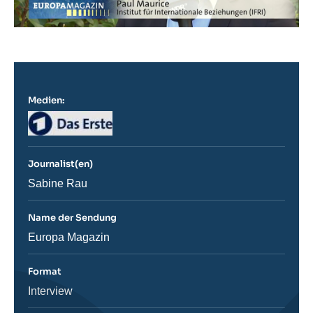
Medien:
Logo
Journalist(en)
Journaliste
Sabine Rau
Name der Sendung
Nom
Europa Magazin
de
l'émission
Format
Catégorie
Interview
journalistique