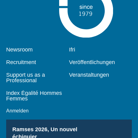
Pied
Newsroom
Navigation
Ifri
de
principale
page
Recruitment
Veröffentlichungen
Support us as a
Veranstaltungen
Professional
Index Égalité Hommes
Femmes
Anmelden
Titre
Ramses 2026, Un nouvel
échiquier