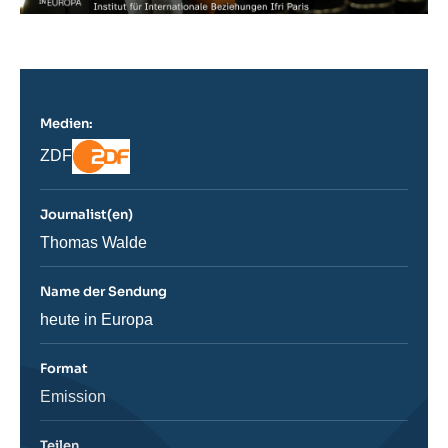
Medien:
Logo
Nom
ZDF
du
journal,
revue
Journalist(en)
ou
émission
Journaliste
Thomas Walde
Name der Sendung
Nom
heute in Europa
de
l'émission
Format
Catégorie
Emission
journalistique
Teilen