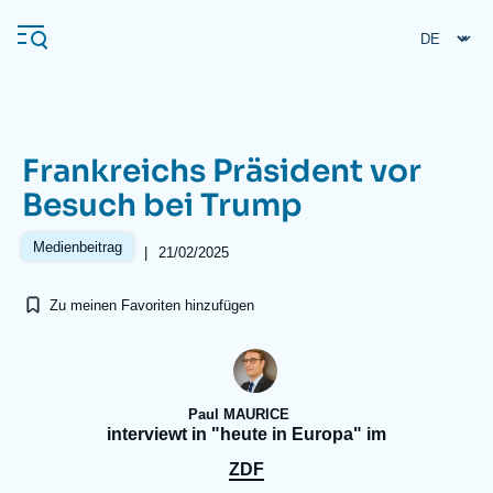
Direkt
Cookie-Einstellungen
zum
Inhalt
Frankreichs Präsident vor
Navigation
Besuch bei Trump
principale
Ifri
Medienbeitrag
|
21/02/2025
Zu meinen Favoriten hinzufügen
Veröffentlichungen
Über ifri
Häufige Suchanfragen
Veranstaltungen
Paul MAURICE
interviewt in "heute in Europa" im
ZDF