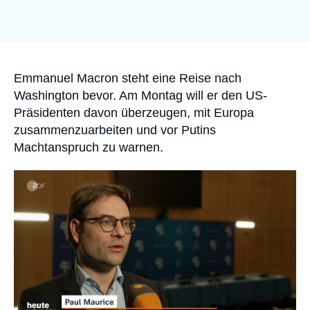
Anmelden
Unterstützen Sie uns
Accroche
Emmanuel Macron steht eine Reise nach
Washington bevor. Am Montag will er den US-
Präsidenten davon überzeugen, mit Europa
zusammenzuarbeiten und vor Putins
Machtanspruch zu warnen.
Image
principale
médiatique