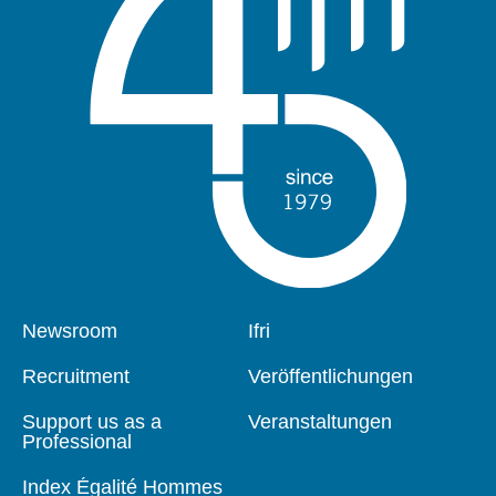
Pied
Newsroom
Navigation
Ifri
de
principale
page
Recruitment
Veröffentlichungen
Support us as a
Veranstaltungen
Professional
Index Égalité Hommes