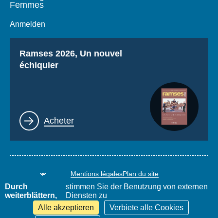
Femmes
Anmelden
Titre
Ramses 2026, Un nouvel
échiquier
Lien
Acheter
Mentions légales
Plan du site
www.thierrydemontbrial.com
World Policy Conference
Durch
stimmen Sie der Benutzung von externen
Blog Politique étrangère
weiterblättern,
Diensten zu
Alle akzeptieren
Verbiete alle Cookies