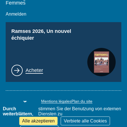
Femmes
Anmelden
Titre
Ramses 2026, Un nouvel
échiquier
Lien
Acheter
Mentions légales
Plan du site
www.thierrydemontbrial.com
World Policy Conference
Durch
stimmen Sie der Benutzung von externen
Blog Politique étrangère
weiterblättern,
Diensten zu
Alle akzeptieren
Verbiete alle Cookies