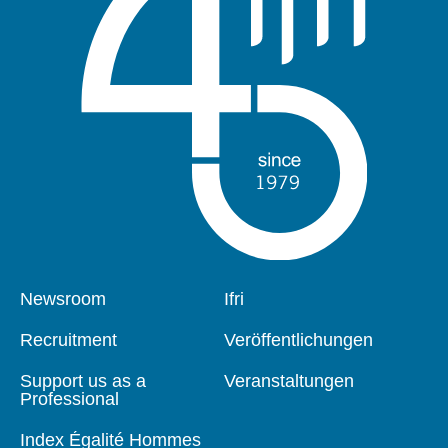
Pied
Newsroom
Navigation
Ifri
de
principale
page
Recruitment
Veröffentlichungen
Support us as a
Veranstaltungen
Professional
Index Égalité Hommes