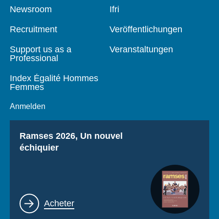
Pied
Newsroom
Navigation
Ifri
de
principale
page
Recruitment
Veröffentlichungen
Support us as a
Veranstaltungen
Professional
Index Égalité Hommes
Femmes
Anmelden
Titre
Ramses 2026, Un nouvel
échiquier
Lien
Acheter