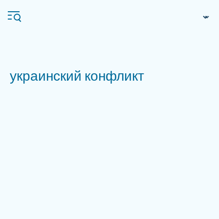
Перейти
Панель управления cookies
к
основному
содержанию
украинский конфликт
Navigation
principale
Ifri
Анализы
Об Ифри
Частые поиски
События