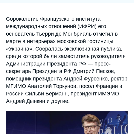
Войти
Поддержать Ифри
Accroche
Сорокалетие Французского института
международных отношений (ИФРИ) его
основатель Тьерри де Монбриаль отметил в
марте в интерьерах московской гостиницы
«Украина». Собралась эксклюзивная публика,
среди которой были заместитель руководителя
Администрации Президента РФ — пресс-
секретарь Президента РФ Дмитрий Песков,
помощник президента Андрей Фурсенко, ректор
МГИМО Анатолий Торкунов, посол Франции в
России Сильви Берманн, президент ИМЭМО
Андрей Дынкин и другие.
Image
principale
médiatique