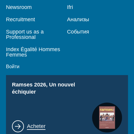
Pied
Newsroom
Navigation
Ifri
de
principale
page
Recruitment
Анализы
Support us as a
События
Professional
Index Égalité Hommes
Femmes
Войти
Titre
Ramses 2026, Un nouvel
échiquier
Lien
Acheter