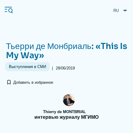
Перейти
Панель управления cookies
к
основному
содержанию
Тьерри де Монбриаль: «This Is
Navigation
My Way»
principale
Ifri
Выступления в СМИ
|
28/06/2019
Добавить в избранное
Анализы
Об Ифри
Частые поиски
События
Thierry de MONTBRIAL
интервью журналу МГИМО