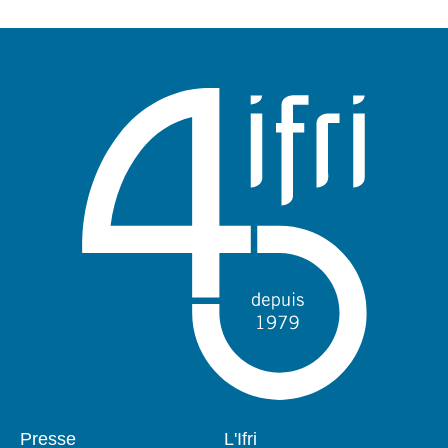
Pied
Presse
Navigation
L'Ifri