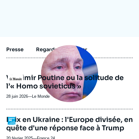
Se connecter
Nous soutenir
Image
Presse
Regarder et écouter
principale
médiatique
Vladimir Poutine ou la solitude de
Logo
l’« Homo sovieticus »
28 juin 2026
—
Nom
Le Monde
du
journal,
revue
Paix en Ukraine : l'Europe divisée, en
Logo
ou
quête d'une réponse face à Trump
émission
20 février 2025
—
Nom
France 24