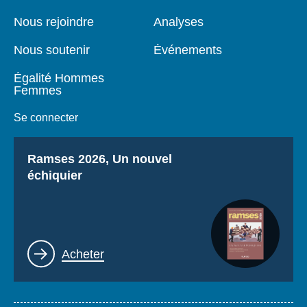
de
principale
page
Nous rejoindre
Analyses
Nous soutenir
Événements
Égalité Hommes
Femmes
Se connecter
Titre
Ramses 2026, Un nouvel
échiquier
Lien
Acheter