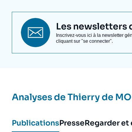
Titre
Les newsletters de
newsletter
Texte
Inscrivez-vous ici à la newsletter gé
Newsletter
cliquant sur "se connecter".
Analyses de
Thierry de M
Publications
Presse
Regarder et