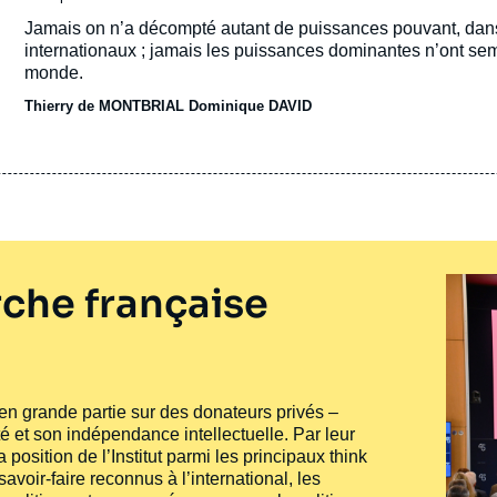
de
Accroche
Jamais on n’a décompté autant de puissances pouvant, dans 
publication
internationaux ; jamais les puissances dominantes n’ont sem
monde.
Thierry de MONTBRIAL
Dominique DAVID
che française
e en grande partie sur des donateurs privés –
té et son indépendance intellectuelle. Par leur
 position de l’Institut parmi les principaux
think
voir-faire reconnus à l’international, les