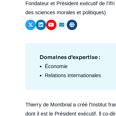
l'expert
de
Intitulé
Fondateur et Président exécutif de l'If
Ramses
Europe
R
S
du
des sciences morales et politiques)
Politique étrangère
Russie - Eurasie
D
T
l'expert
poste
Podcast
Afrique du Nord et Moyen-Orient
Domaines d'expertise :
Domaine
d'expertises
Économie
Fr
Relations internationales
Biographie
Thierry de Montbrial a créé l'Institut fr
dont il est le Président exécutif. ll co-di