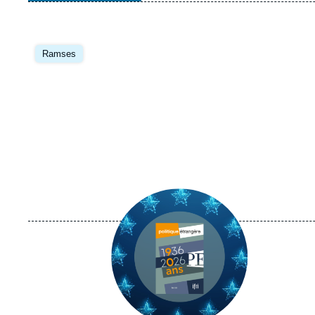
Image
principale
Ramses
Image
principale