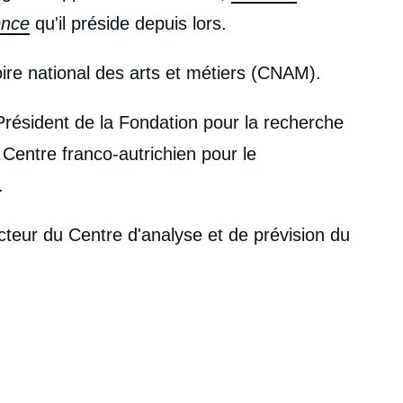
ence
qu'il préside depuis lors.
ire national des arts et métiers (CNAM).
 Président de la Fondation pour la recherche
 Centre franco-autrichien pour le
.
ecteur du Centre d'analyse et de prévision du
urd'hui CAPS), qu’il avait été chargé de mettre
rangères de l’époque, Michel Jobert. Il a été
 il a présidé le département des sciences
 titulaire de la chaire
Économie appliquée et
e national des arts et métiers (1995-2008).