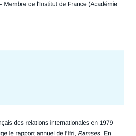
ri - Membre de l’Institut de France (Académie
ecrutement
écurité - Défense
ocuments de référence
echnologie
ançais des relations internationales en 1979
rige le rapport annuel de l’Ifri,
Ramses
. En