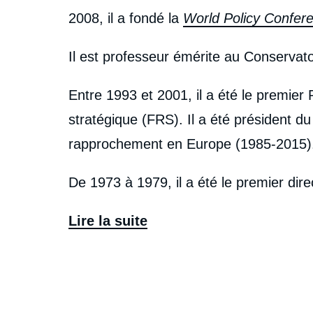
2008, il a fondé la
World Policy Confer
Il est professeur émérite au Conservato
Entre 1993 et 2001, il a été le premier
stratégique (FRS). Il a été président du
rapprochement en Europe (1985-2015)
De 1973 à 1979, il a été le premier dir
ministère des Affaires étrangères (aujo
Lire la suite
en place par le ministre des Affaires ét
professeur à l'École Polytechnique dont
économiques entre 1974 et 1992. Il a été
relations internationales
du Conservatoir