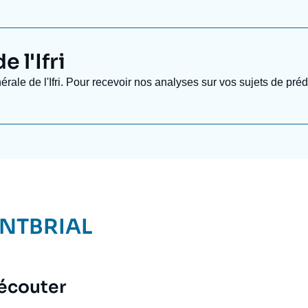
Thierry de Montbrial a été élu à l'Acad
1992. Il a été président de cette Académ
 l'Ifri
également été président de l’Institut d
nérale de l'Ifri. Pour recevoir nos analyses sur vos sujets de pr
l’Académie des technologies. En 2019, 
l'Académie des sciences d'Outre-Mer.
Il est également membre de l'
Academia
Belgique (1996), de l’Académie royale s
de l’Académie roumaine (1999), de l’A
ONTBRIAL
l’Académie des sciences de Moldavie (
(2006), de la
Real Academia de Ciencia
(2008).
 écouter