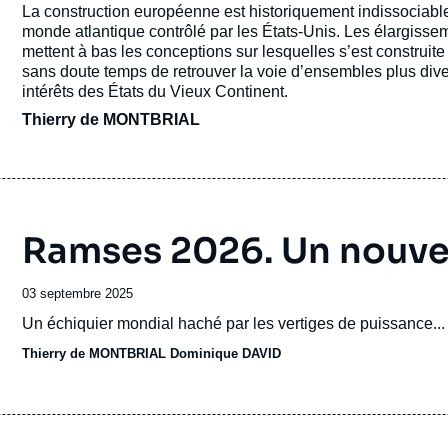
de
Accroche
La construction européenne est historiquement indissociable d
général honoraire au Corps des mines.
publication
monde atlantique contrôlé par les États-Unis. Les élargissem
mettent à bas les conceptions sur lesquelles s’est construit
sans doute temps de retrouver la voie d’ensembles plus di
intérêts des États du Vieux Continent.
Thierry de MONTBRIAL
Ramses 2026. Un nouvel
Date
03 septembre 2025
de
Accroche
Un échiquier mondial haché par les vertiges de puissance...
publication
Thierry de MONTBRIAL
Dominique DAVID