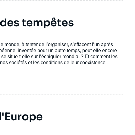
s causa
de nombreuses universités
 des tempêtes
neur, Grand Officier de l’ordre national du
 et des Lettres et titulaire de nombreuses
e monde, à tenter de l’organiser, s’effacent l’un après
opéenne, inventée pour un autre temps, peut-elle encore
ères, et du Grand Prix 2003 de la Société de
e situe-t-elle sur l’échiquier mondial ? Et comment les
 nos sociétés et les conditions de leur coexistence
vre.
breux livres, certains traduits dans plusieurs
système du monde / Action and Reaction in the
bles / Living in Troubled Times.
l'Europe
cien élève de l'École Polytechnique, docteur
té de Berkeley (Californie) et ingénieur