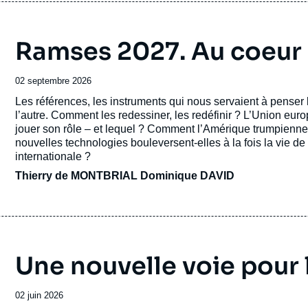
Thierry de Montbrial est docteur
honori
étrangères.
Ramses 2027. Au coeur
Il est Grand Officier de la Légion d’hon
Date
02 septembre 2026
de
Mérite, Commandeur de l’ordre des Arts
Accroche
Les références, les instruments qui nous servaient à penser l
publication
l’autre. Comment les redessiner, les redéfinir ? L’Union eur
autres décorations françaises et étrang
jouer son rôle – et lequel ? Comment l’Amérique trumpienne s
nouvelles technologies bouleversent-elles à la fois la vie de
géographie pour l'ensemble de son œu
internationale ?
Thierry de MONTBRIAL
Dominique DAVID
Thierry de Montbrial est l’auteur de nom
langues, parmi lesquels :
Action et le 
World System et Vivre le temps des trou
Une nouvelle voie pour 
Né en 1943, Thierry de Montbrial est an
en économie mathématique de l'Universi
Date
02 juin 2026