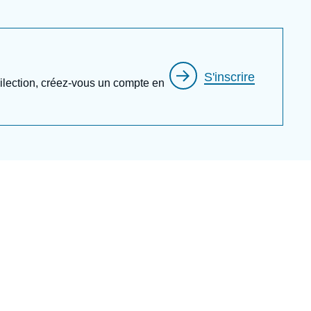
émie des Sciences morales et politiques en
ie pour l’année 2001 durant laquelle il a
S'inscrire
e France. Il est membre fondateur de
édilection, créez-vous un compte en
Thierry de Montbrial a été élu membre de
 Europaea
(1993), de l'Académie Royale de
uédoise des sciences de l’ingénieur (1999),
cadémie des sciences de Russie (2003), de
2006), de l’Académie des sciences de Bulgarie
s Económicas y Financieras
, Espagne