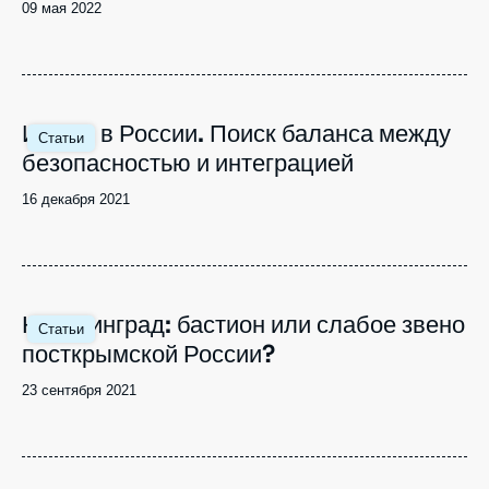
Date
09 мая 2022
de
publication
Image
Ислам в России. Поиск баланса между
Статьи
principale
безопасностью и интеграцией
Date
16 декабря 2021
de
publication
Image
Калининград: бастион или слабое звено
Статьи
principale
посткрымской России?
Date
23 сентября 2021
de
publication