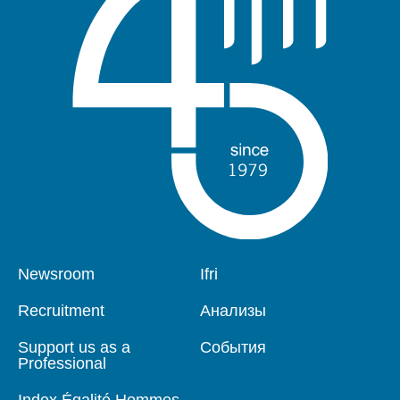
Pied
Newsroom
Navigation
Ifri
de
principale
page
Recruitment
Анализы
Support us as a
События
Professional
Index Égalité Hommes