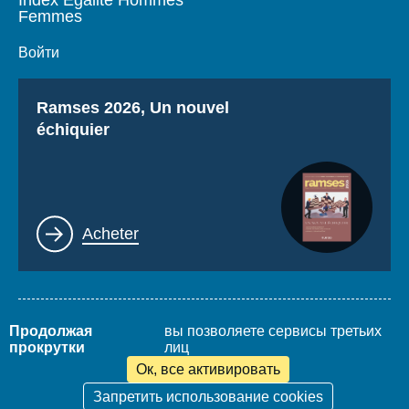
Femmes
Войти
Titre
Ramses 2026, Un nouvel
échiquier
Lien
Acheter
Продолжая
вы позволяете сервисы третьих
Mentions légales
Plan du site
прокрутки
лиц
www.thierrydemontbrial.com
World Policy Conference
Blog Politique étrangère
Ок, все активировать
Запретить использование cookies