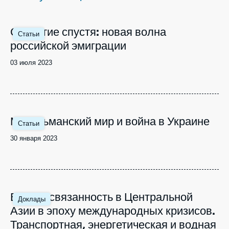
Войти
Image
Столетие спустя: новая волна
Поддержать Ифри
Статьи
principale
российской эмиграции
Date
03 июля 2023
de
publication
Image
Мусульманский мир и война в Украине
Статьи
principale
Date
30 января 2023
de
publication
Image
Взаимосвязанность в Центральной
Доклады
principale
Азии в эпоху международных кризисов.
Транспортная, энергетическая и водная