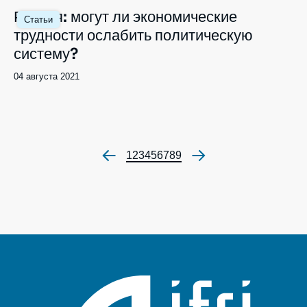
Image
Россия: могут ли экономические
Статьи
principale
трудности ослабить политическую
систему?
Date
04 августа 2021
de
publication
Страница
1
Страница
2
Страница
3
Страница
4
Страница
5
Страница
6
Страница
7
Страница
8
Страница
9
Нумерация
страниц