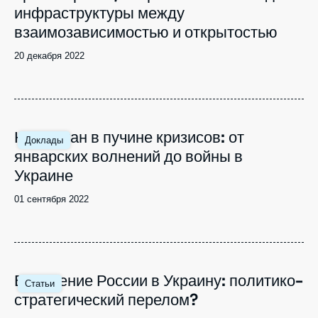
инфраструктуры между
взаимозависимостью и открытостью
Date
20 декабря 2022
de
publication
Image
Казахстан в пучине кризисов: от
Доклады
principale
январских волнений до войны в
Украине
Date
01 сентября 2022
de
publication
Image
Вторжение России в Украину: политико-
Статьи
principale
стратегический перелом?