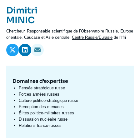
Se connecter
Prénom
Dimitri
de
Nom
MINIC
Nous soutenir
l'expert
de
Intitulé
Chercheur, Responsable scientifique de l’Observatoire Russie, Europe
l'expert
du
orientale, Caucase et Asie centrale,
Centre Russie/Eurasie
de l’Ifri
poste
Domaines d’expertise
Domaine
:
d'expertises
Pensée stratégique russe
Fr
Forces armées russes
Culture politico-stratégique russe
Perception des menaces
Élites politico-militaires russes
Dissuasion nucléaire russe
Relations franco-russes