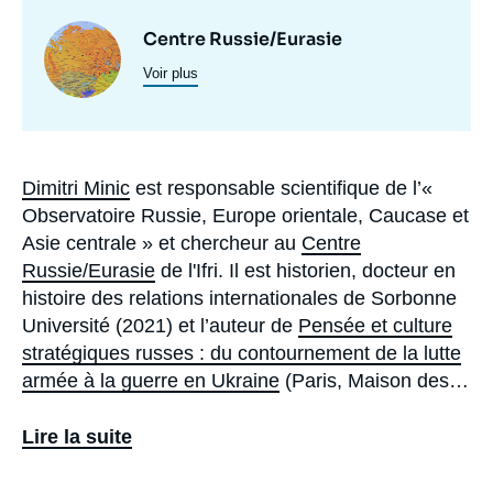
Centres
Image
Centre Russie/Eurasie
et
Voir plus
principale
programmes
de
recherche
Dimitri Minic
est
responsable scientifique de l’«
Biographie
Observatoire Russie, Europe orientale, Caucase et
Asie centrale » et
chercheur au
Centre
Russie/Eurasie
de l'Ifri. Il est historien, docteur en
histoire des relations internationales de Sorbonne
Université (2021) et l’auteur de
Pensée et culture
stratégiques russes : du contournement de la lutte
armée à la guerre en Ukraine
(Paris, Maison des
sciences de l’homme, avril 2023), le livre tiré de sa
thèse pour lequel il a reçu le Prix Albert Thibaudet.
Lire la suite
Ses recherches portent notamment sur la pensée
stratégique russe, la culture stratégique des élites