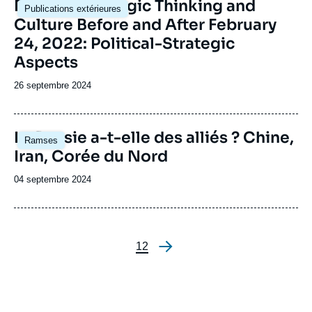
Image
Russian Strategic Thinking and
Publications extérieures
principale
Culture Before and After February
24, 2022: Political-Strategic
Aspects
Date
26 septembre 2024
de
publication
Image
La Russie a-t-elle des alliés ? Chine,
Ramses
principale
Iran, Corée du Nord
Date
04 septembre 2024
de
publication
Page
1
Page
2
Pagination