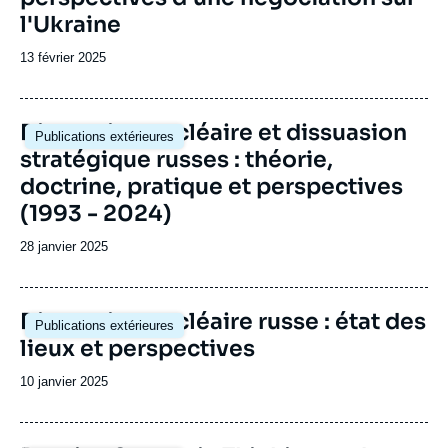
l'Ukraine
Date
13 février 2025
de
publication
Image
Dissuasion nucléaire et dissuasion
Publications extérieures
principale
stratégique russes : théorie,
doctrine, pratique et perspectives
(1993 - 2024)
Date
28 janvier 2025
de
publication
Image
Dissuasion nucléaire russe : état des
Publications extérieures
principale
lieux et perspectives
Date
10 janvier 2025
de
publication