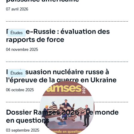
Date
07 avril 2026
de
publication
Image
Europe-Russie : évaluation des
Études
principale
rapports de force
Date
04 novembre 2025
de
publication
Image
La dissuasion nucléaire russe à
Études
principale
l'épreuve de la guerre en Ukraine
Image
principale
Date
06 octobre 2025
de
publication
Dossier Ramses 2026 – Le monde
en questions
Date
03 septembre 2025