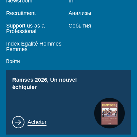
Pied
Newsroom
Navigation
Ifri
de
principale
page
Recruitment
Анализы
Support us as a
События
Professional
Index Égalité Hommes
Femmes
Войти
Titre
Ramses 2026, Un nouvel
échiquier
Lien
Acheter