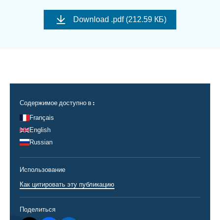
Войти
Image
de
Download
.pdf (212.59 КБ)
couverture
Поддержать Ифри
de
la
publication
Содержимое доступно в :
Français
English
Russian
Использование
Как цитировать эту публикацию
Поделиться