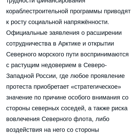
трудности финансирования
кораблестроительной программы приводят
к росту социальной напряжённости.
Официальные заявления о расширении
сотрудничества в Арктике и открытии
Северного морского пути воспринимаются
с растущим недоверием в Северо-
Image
de
Западной России, где любое проявление
couverture
de
протеста приобретает «стратегическое»
la
publication
значение по причине особого внимания со
стороны северных соседей, а также риска
вовлечения Северного флота, либо
Pavel BAEV, « Российская политика в
Арктике и модернизация Северного
воздействия на него со стороны
флота », Статьи, Russie.Eurasie.Visions,