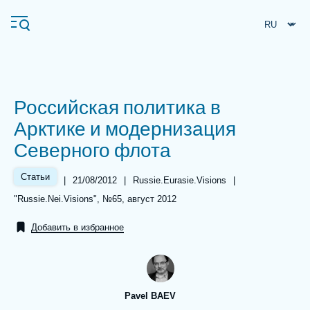
Перейти
Панель управления cookies
к
основному
содержанию
Российская политика в
Navigation
Арктике и модернизация
principale
Северного флота
Ifri
Статьи
|
Date
21/08/2012
|
Référence
Russie.Eurasie.Visions
|
de
taxonomie
Анализы
Références
"Russie.Nei.Visions", №65, август 2012
publication
collections
Об Ифри
Частые поиски
Добавить в избранное
События
Pavel BAEV