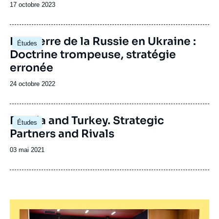
Date
17 octobre 2023
de
publication
Image
La guerre de la Russie en Ukraine :
Études
principale
Doctrine trompeuse, stratégie
erronée
Date
24 octobre 2022
de
publication
Russia and Turkey. Strategic
Études
Partners and Rivals
Date
03 mai 2021
de
publication