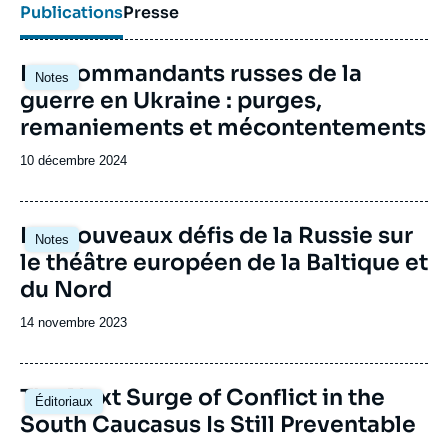
Publications
Presse
Image
Les commandants russes de la
Notes
principale
guerre en Ukraine : purges,
remaniements et mécontentements
Date
10 décembre 2024
de
publication
Image
Les nouveaux défis de la Russie sur
Notes
principale
le théâtre européen de la Baltique et
du Nord
Date
14 novembre 2023
de
publication
Image
The Next Surge of Conflict in the
Éditoriaux
principale
South Caucasus Is Still Preventable