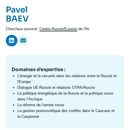
Se connecter
Prénom
Pavel
de
Nom
BAEV
Nous soutenir
l'expert
de
Intitulé
Chercheur associé,
Centre Russie/Eurasie
de l'Ifri
l'expert
du
poste
Domaines d'expertise :
Domaine
d'expertises
L'énergie et la sécurité dans les relations entre la Russie et
Fr
l'Europe
Dialogue UE-Russie et relations OTAN-Russie
La politique énergétique de la Russie et la politique russe
dans l’Arctique
La réforme de l'armée russe
La gestion postsoviétique des conflits dans le Caucase et
la Caspienne