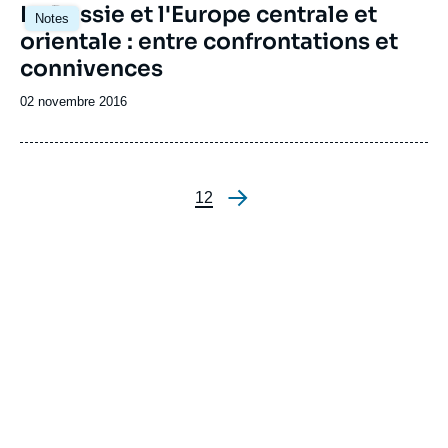
La Russie et l'Europe centrale et
Notes
orientale : entre confrontations et
connivences
Date
02 novembre 2016
de
publication
Page
1
Page
2
Pagination