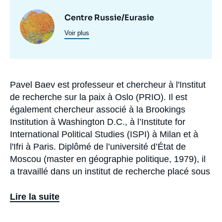
Centres
Image
Centre Russie/Eurasie
et
Voir plus
principale
programmes
de
recherche
Pavel Baev est professeur et chercheur à l'Institut
Biographie
de recherche sur la paix à Oslo (PRIO). Il est
également chercheur associé à la Brookings
Institution à Washington D.C., à l’Institute for
International Political Studies (ISPI) à Milan et à
l'Ifri à Paris. Diplômé de l’université d’État de
Moscou (master en géographie politique, 1979), il
a travaillé dans un institut de recherche placé sous
la tutelle du ministère de la Défense de l’URSS. Il a
obtenu une thèse en relations internationales à
Lire la suite
l'Institut des États-Unis et du Canada, rattaché à
l'Académie des sciences de Russie, et a travaillé à