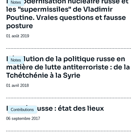
La modernisation nucléaire russe et
Notes
les "supermissiles" de Vladimir
Poutine. Vraies questions et fausse
posture
Date
01 août 2019
de
publication
L’évolution de la politique russe en
Notes
matière de lutte antiterroriste : de la
Tchétchénie à la Syrie
Date
01 avril 2018
de
publication
Image
L'armée russe : état des lieux
Contributions
principale
Date
06 septembre 2017
de
publication