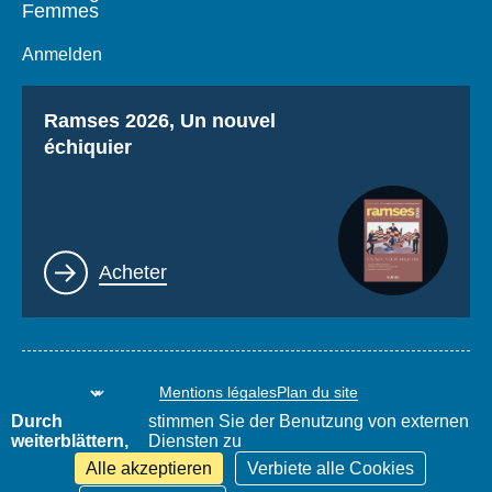
Femmes
Anmelden
Titre
Ramses 2026, Un nouvel
échiquier
Lien
Acheter
Mentions légales
Plan du site
www.thierrydemontbrial.com
World Policy Conference
Durch
stimmen Sie der Benutzung von externen
Blog Politique étrangère
weiterblättern,
Diensten zu
Alle akzeptieren
Verbiete alle Cookies