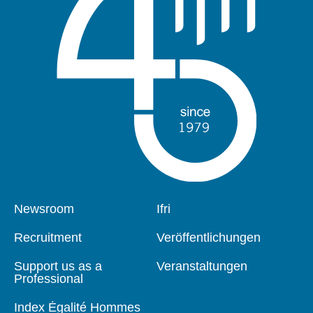
Pied
Newsroom
Navigation
Ifri
de
principale
page
Recruitment
Veröffentlichungen
Support us as a
Veranstaltungen
Professional
Index Égalité Hommes