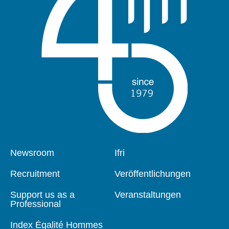
Pied
Newsroom
Navigation
Ifri
de
principale
page
Recruitment
Veröffentlichungen
Support us as a
Veranstaltungen
Professional
Index Égalité Hommes