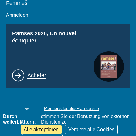
Femmes
Anmelden
Titre
Ramses 2026, Un nouvel
échiquier
Lien
Acheter
Mentions légales
Plan du site
www.thierrydemontbrial.com
World Policy Conference
Durch
stimmen Sie der Benutzung von externen
Blog Politique étrangère
weiterblättern,
Diensten zu
Alle akzeptieren
Verbiete alle Cookies