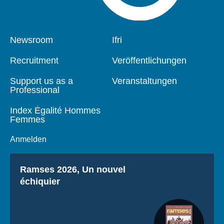
Pied
Newsroom
Navigation
Ifri
de
principale
page
Recruitment
Veröffentlichungen
Support us as a
Veranstaltungen
Professional
Index Égalité Hommes
Femmes
Anmelden
Titre
Ramses 2026, Un nouvel
échiquier