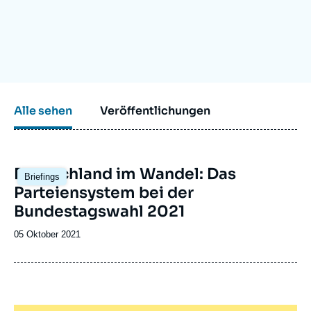
Anmelden
Unterstützen Sie uns
Alle sehen
Veröffentlichungen
Image
Deutschland im Wandel: Das
Briefings
principale
Parteiensystem bei der
Bundestagswahl 2021
Date
05 Oktober 2021
de
publication