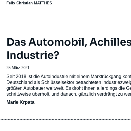
Debatte zur Rolle der Kohle in einem zukunftsfähigen und kl
Felix Christian MATTHES
Das Automobil, Achille
Industrie?
Date
25 März 2021
de
Accroche
Seit 2018 ist die Autoindustrie mit einem Marktrückgang konf
publication
Deutschland als Schlüsselsektor betrachteten Industriezweig,
größten Autobauer weltweit. Es droht ihnen allerdings die 
schrittweise überholt, und danach, gänzlich verdrängt zu we
Marie Krpata