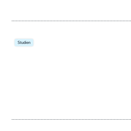
Image
principale
Studien