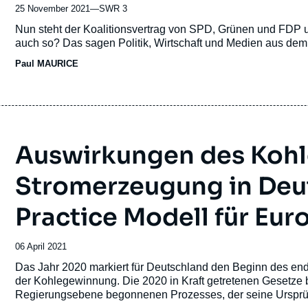
25 November 2021
—
Nom
SWR 3
du
Accroche
Nun steht der Koalitionsvertrag von SPD, Grünen und FDP und
journal,
auch so? Das sagen Politik, Wirtschaft und Medien aus dem
revue
Paul MAURICE
ou
émission
Auswirkungen des Kohle
Stromerzeugung in Deu
Practice Modell für Eur
Date
06 April 2021
de
Accroche
Das Jahr 2020 markiert für Deutschland den Beginn des en
publication
der Kohlegewinnung. Die 2020 in Kraft getretenen Gesetze 
Regierungsebene begonnenen Prozesses, der seine Ursprüng