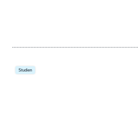
Image
principale
Studien