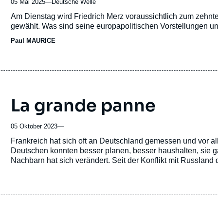
05 Mai 2025
—
Nom
Deutsche Welle
du
Accroche
Am Dienstag wird Friedrich Merz voraussichtlich zum zehn
journal,
gewählt. Was sind seine europapolitischen Vorstellungen u
revue
Paul MAURICE
ou
émission
La grande panne
05 Oktober 2023
—
Accroche
Frankreich hat sich oft an Deutschland gemessen und vor all
Deutschen konnten besser planen, besser haushalten, sie ga
Nachbarn hat sich verändert. Seit der Konflikt mit Russlan
offengelegt hat, seit die deutsche Wirtschaftsleistung schru
schlingert, ist die Bewunderung umgeschlagen.