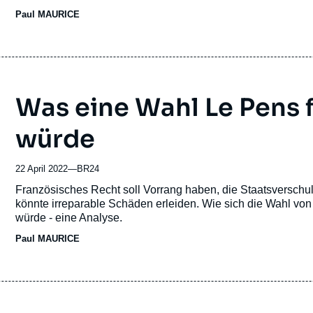
ou
Zusammenarbeit und Entwicklung (OECD).
Paul MAURICE
émission
Was eine Wahl Le Pens 
würde
22 April 2022
—
Nom
BR24
du
Accroche
Französisches Recht soll Vorrang haben, die Staatsversch
journal,
könnte irreparable Schäden erleiden. Wie sich die Wahl vo
revue
würde - eine Analyse.
ou
Paul MAURICE
émission