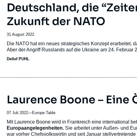
Deutschland, die “Zeit
Zukunft der NATO
Date
31 August 2022
de
Accroche
Die NATO hat ein neues strategisches Konzept erarbeitet, da
publication
Aber der Angriff Russlands auf die Ukraine am 24. Februar 2
Detlef PUHL
Laurence Boone – Eine 
07 Juli 2022
—
Nom
Europe.Table
du
Accroche
Mit Laurence Boone wird in Frankreich eine international 
journal,
Europaangelegenheiten.
Sie arbeitet unter Außen- und Eu
revue
war vorher Chefsvolkswirtin und seit Januar stellvertretende 