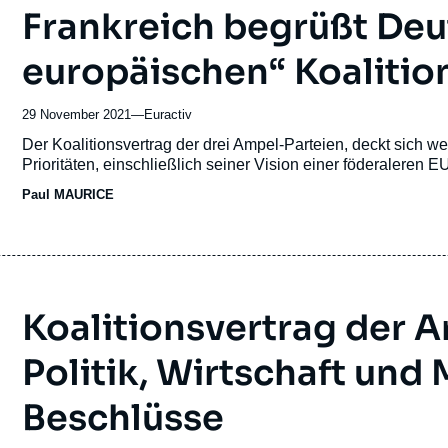
Frankreich begrüßt Deu
europäischen“ Koalitio
29 November 2021
—
Nom
Euractiv
du
Accroche
Der Koalitionsvertrag der drei Ampel-Parteien, deckt sich 
journal,
Prioritäten, einschließlich seiner Vision einer föderaleren E
revue
Paul MAURICE
ou
émission
Koalitionsvertrag der A
Politik, Wirtschaft und 
Beschlüsse