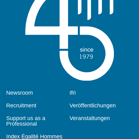
Pied
Newsroom
Navigation
Ifri
de
principale
page
Recruitment
Veröffentlichungen
Support us as a
Veranstaltungen
Professional
Index Égalité Hommes