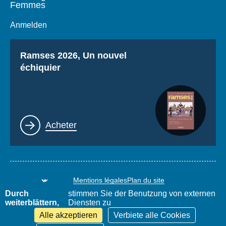
Femmes
Anmelden
Titre
Ramses 2026, Un nouvel
échiquier
Lien
Acheter
Mentions légales
Plan du site
www.thierrydemontbrial.com
World Policy Conference
Durch
stimmen Sie der Benutzung von externen
Blog Politique étrangère
weiterblättern,
Diensten zu
Alle akzeptieren
Verbiete alle Cookies