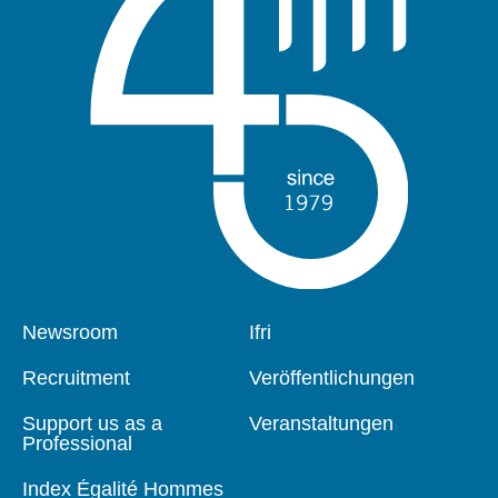
Pied
Newsroom
Navigation
Ifri
de
principale
page
Recruitment
Veröffentlichungen
Support us as a
Veranstaltungen
Professional
Index Égalité Hommes