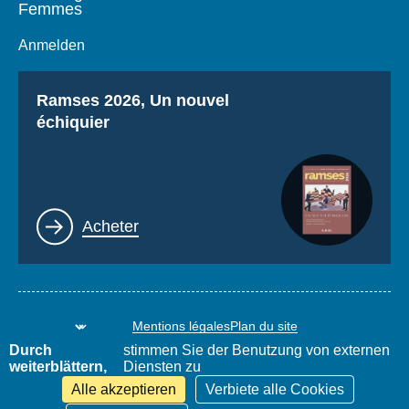
Femmes
Anmelden
Titre
Ramses 2026, Un nouvel
échiquier
Lien
Acheter
Mentions légales
Plan du site
www.thierrydemontbrial.com
World Policy Conference
Durch
stimmen Sie der Benutzung von externen
Blog Politique étrangère
weiterblättern,
Diensten zu
Alle akzeptieren
Verbiete alle Cookies