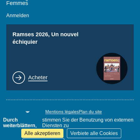
Femmes
Anmelden
Titre
Ramses 2026, Un nouvel
échiquier
Lien
Acheter
Mentions légales
Plan du site
www.thierrydemontbrial.com
World Policy Conference
Durch
stimmen Sie der Benutzung von externen
Blog Politique étrangère
weiterblättern,
Diensten zu
Alle akzeptieren
Verbiete alle Cookies