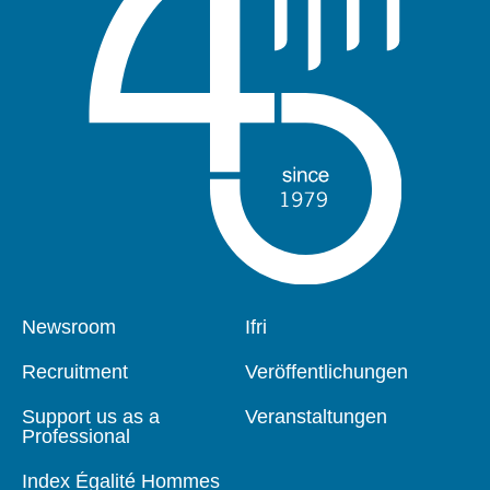
Pied
Newsroom
Navigation
Ifri
de
principale
page
Recruitment
Veröffentlichungen
Support us as a
Veranstaltungen
Professional
Index Égalité Hommes