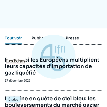
Se connecter
Nous soutenir
Tout voir
Publications
Presse
Pourquoi les Européens multiplient
Logo
leurs capacités d'importation de
gaz liquéfié
17 décembre 2022
—
Image
La Chine en quête de ciel bleu: les
Études
principale
bouleversements du marché gazier