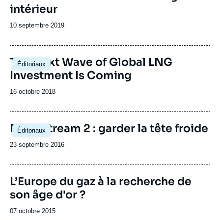
intérieur
Date
10 septembre 2019
de
publication
Image
The Next Wave of Global LNG
Éditoriaux
principale
Investment Is Coming
Date
16 octobre 2018
de
publication
Image
Nord Stream 2 : garder la tête froide
Éditoriaux
principale
Date
23 septembre 2016
de
publication
Image
L’Europe du gaz à la recherche de
de
son âge d'or ?
couverture
de
la
Date
07 octobre 2015
publication