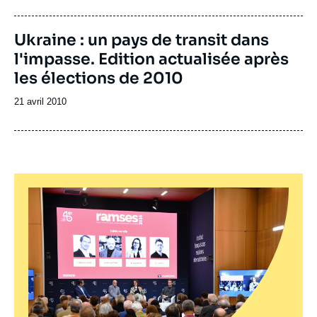
de
publication
Image
Ukraine : un pays de transit dans
de
l'impasse. Edition actualisée après
couverture
de
les élections de 2010
la
publication
Date
21 avril 2010
de
publication