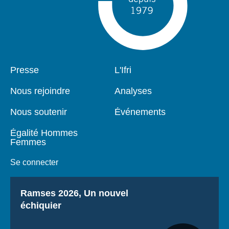
Pied
Presse
Navigation
L'Ifri
de
principale
page
Nous rejoindre
Analyses
Nous soutenir
Événements
Égalité Hommes
Femmes
Se connecter
Titre
Ramses 2026, Un nouvel
échiquier