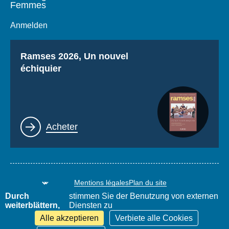
Femmes
Anmelden
Titre
Ramses 2026, Un nouvel
échiquier
Lien
Acheter
Mentions légales
Plan du site
www.thierrydemontbrial.com
World Policy Conference
Durch
stimmen Sie der Benutzung von externen
Blog Politique étrangère
weiterblättern,
Diensten zu
Alle akzeptieren
Verbiete alle Cookies