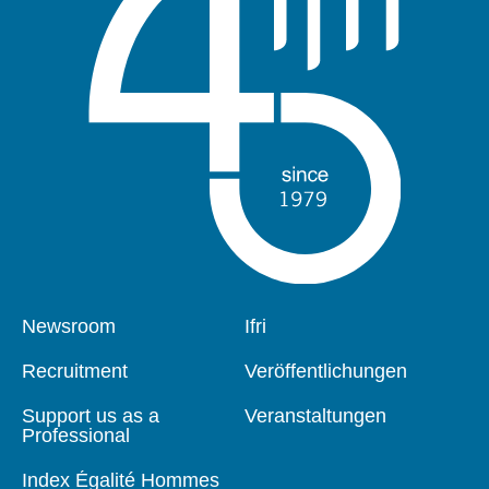
Pied
Newsroom
Navigation
Ifri
de
principale
page
Recruitment
Veröffentlichungen
Support us as a
Veranstaltungen
Professional
Index Égalité Hommes