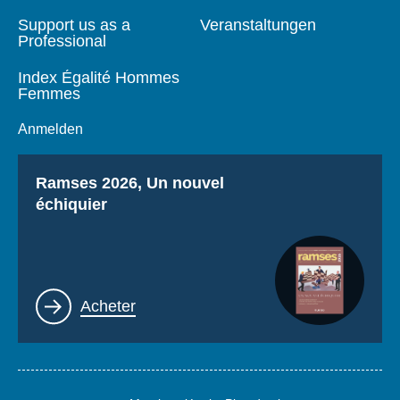
Support us as a
Veranstaltungen
Professional
Index Égalité Hommes
Femmes
Anmelden
Titre
Ramses 2026, Un nouvel
échiquier
Lien
Acheter