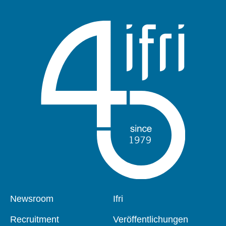
Pied
Newsroom
Navigation
Ifri
de
principale
page
Recruitment
Veröffentlichungen