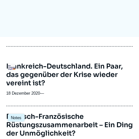
Anmelden
Unterstützen Sie uns
Frankreich-Deutschland. Ein Paar,
Logo
das gegenüber der Krise wieder
vereint ist?
18 Dezember 2020
—
Image
Deutsch-Französische
Notes
principale
Rüstungszusammenarbeit – Ein Ding
der Unmöglichkeit?