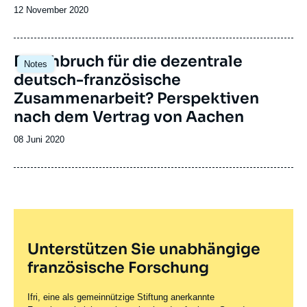
Date
12 November 2020
de
publication
Image
Durchbruch für die dezentrale
Notes
principale
deutsch-französische
Zusammenarbeit? Perspektiven
nach dem Vertrag von Aachen
Date
08 Juni 2020
de
publication
Unterstützen Sie unabhängige
französische Forschung
Ifri, eine als gemeinnützige Stiftung anerkannte