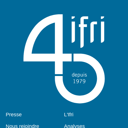
Pied
Presse
Navigation
L'Ifri
de
principale
page
Nous rejoindre
Analyses