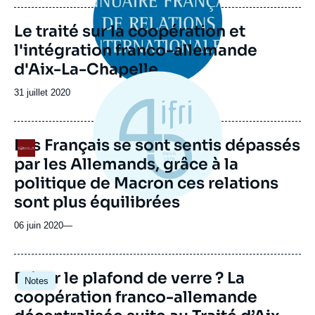
publication
Le traité sur la coopération et
l'intégration franco-allemande
d'Aix-La-Chapelle
Date
31 juillet 2020
de
publication
Les Français se sont sentis dépassés
Logo
par les Allemands, grâce à la
politique de Macron ces relations
sont plus équilibrées
06 juin 2020
—
Image
Briser le plafond de verre ? La
Notes
principale
coopération franco-allemande