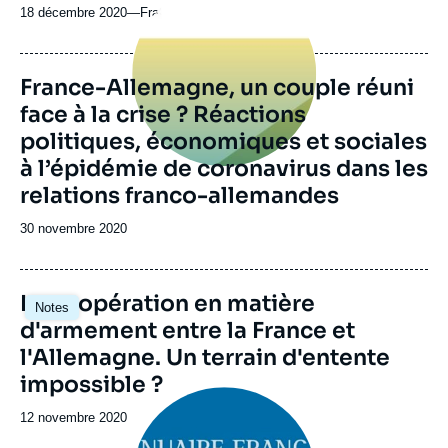
principale
18 décembre 2020
—
Nom
Frankreich Blog
du
journal,
revue
France-Allemagne, un couple réuni
ou
face à la crise ? Réactions
émission
politiques, économiques et sociales
à l’épidémie de coronavirus dans les
relations franco-allemandes
Date
30 novembre 2020
de
publication
Image
La coopération en matière
Notes
principale
d'armement entre la France et
l'Allemagne. Un terrain d'entente
impossible ?
Image
principale
Date
12 novembre 2020
de