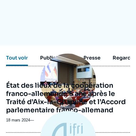
Se connecter
Nous soutenir
Image
Tout voir
Publications
Presse
Regarder
principale
médiatique
État des lieux de la coopération
franco-allemande 5 ans après le
Traité d’Aix-la-Chapelle et l’Accord
parlementaire franco-allemand
18 mars 2024
—