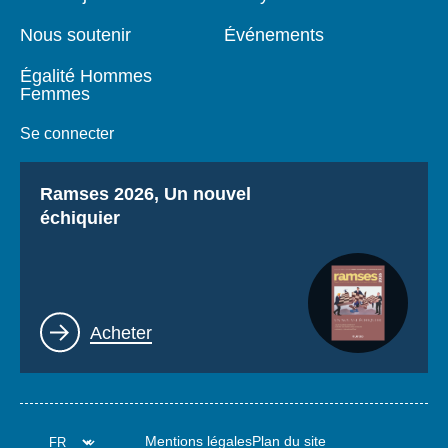
Nous soutenir
Événements
Égalité Hommes
Femmes
Se connecter
Titre
Ramses 2026, Un nouvel
échiquier
Lien
Acheter
Mentions légales
Plan du site