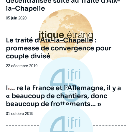
décentralisée suite au Traité d’Aix-
la-Chapelle
Image
principale
Date
05 juin 2020
de
publication
Le traité d’Aix-la-Chapelle :
promesse de convergence pour
couple divisé
Date
22 décembre 2019
de
publication
Entre la France et l’Allemagne, il y a
Logo
« beaucoup de chantiers, donc
beaucoup de frottements... »
01 octobre 2019
—