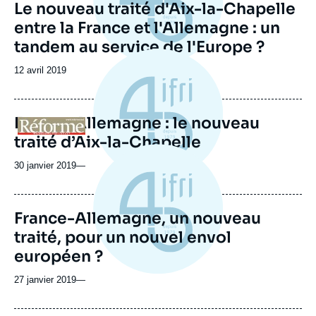
Le nouveau traité d'Aix-la-Chapelle
entre la France et l'Allemagne : un
tandem au service de l'Europe ?
Date
12 avril 2019
de
publication
France-Allemagne : le nouveau
Logo
traité d’Aix-la-Chapelle
30 janvier 2019
—
France-Allemagne, un nouveau
traité, pour un nouvel envol
européen ?
27 janvier 2019
—