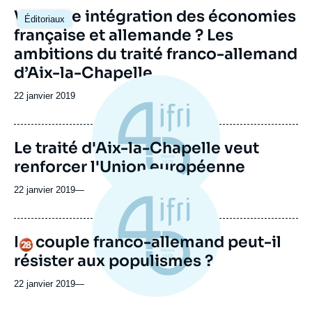
Image
Vers une intégration des économies
Éditoriaux
principale
française et allemande ? Les
ambitions du traité franco-allemand
d’Aix-la-Chapelle
Date
22 janvier 2019
de
publication
Le traité d'Aix-la-Chapelle veut
renforcer l'Union européenne
22 janvier 2019
—
Le couple franco-allemand peut-il
Logo
résister aux populismes ?
22 janvier 2019
—