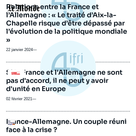
Relations entre la France et
Logo
l’Allemagne : « Le traité d’Aix-la-
Chapelle risque d’être dépassé par
l’évolution de la politique mondiale
»
22 janvier 2024
—
Si la France et l'Allemagne ne sont
Logo
pas d'accord, il ne peut y avoir
d'unité en Europe
02 février 2021
—
France-Allemagne. Un couple réuni
Logo
face à la crise ?
Image