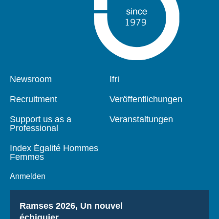
Pied
Newsroom
Navigation
Ifri
de
principale
page
Recruitment
Veröffentlichungen
Support us as a
Veranstaltungen
Professional
Index Égalité Hommes
Femmes
Anmelden
Titre
Ramses 2026, Un nouvel
échiquier