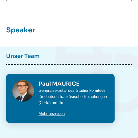
Speaker
Unser Team
Photo
Paul MAURICE
Intitulé
Generalsekretär des Studienkomitees
du
für deutsch-französische Beziehungen
poste
(Cerfa) am Ifri
Mehr anzeigen