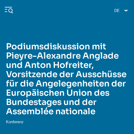
Direkt
Cookie-Einstellungen
zum
Inhalt
Podiumsdiskussion mit
Navigation
Pieyre-Alexandre Anglade
principale
und Anton Hofreiter,
Ifri
Vorsitzende der Ausschüsse
für die Angelegenheiten der
Veröffentlichungen
Europäischen Union des
Über ifri
Häufige Suchanfragen
Bundestages und der
Veranstaltungen
Assemblée nationale
Konferenz