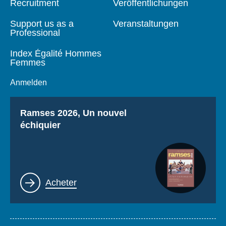
Anmelden
Recruitment
Veröffentlichungen
Support us as a
Veranstaltungen
Unterstützen Sie uns
Professional
Index Égalité Hommes
Femmes
Anmelden
Titre
Ramses 2026, Un nouvel
échiquier
Lien
Acheter