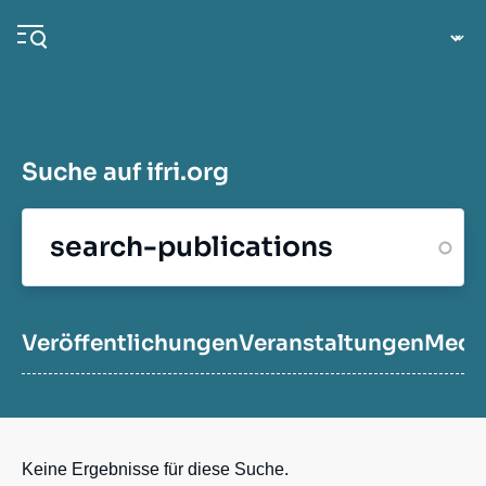
Direkt
Cookie-Einstellungen
zum
Inhalt
Suche auf ifri.org
Navigation
principale
Ifri
Veröffentlichungen
Veröffentlichungen
Veranstaltungen
Medi
Veranstaltungen
Keine Ergebnisse für diese Suche.