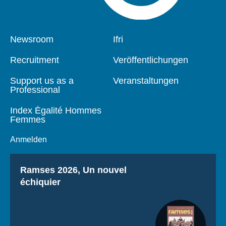
Pied
Newsroom
Navigation
Ifri
de
principale
page
Recruitment
Veröffentlichungen
Support us as a
Veranstaltungen
Professional
Index Égalité Hommes
Femmes
Anmelden
Titre
Ramses 2026, Un nouvel
échiquier