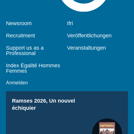
Pied
Newsroom
Navigation
Ifri
de
principale
page
Recruitment
Veröffentlichungen
Support us as a
Veranstaltungen
Professional
Index Égalité Hommes
Femmes
Anmelden
Titre
Ramses 2026, Un nouvel
échiquier