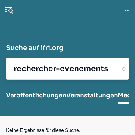
Direkt
Cookie-Einstellungen
zum
Inhalt
Suche auf ifri.org
Navigation
principale
Ifri
Veröffentlichungen
Veröffentlichungen
Veranstaltungen
Medi
Veranstaltungen
Keine Ergebnisse für diese Suche.