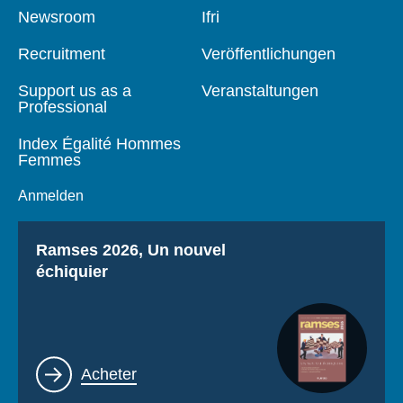
Pied
Newsroom
Navigation
Ifri
de
principale
page
Recruitment
Veröffentlichungen
Support us as a
Veranstaltungen
Professional
Index Égalité Hommes
Femmes
Anmelden
Titre
Ramses 2026, Un nouvel
échiquier
Lien
Acheter