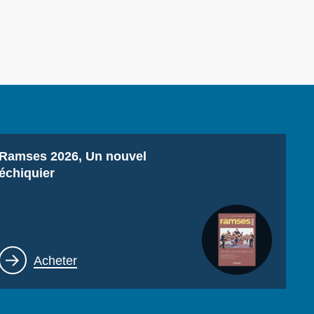
ecruitment
ecurity - Defense
eference Documents
echnology
Titre
Ramses 2026, Un nouvel
échiquier
Lien
Acheter