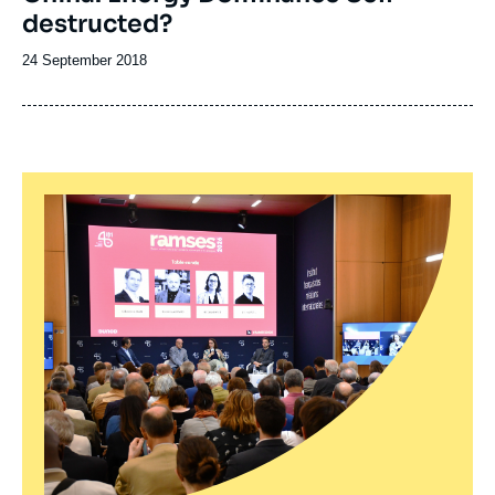
destructed?
Date
24 September 2018
de
publication