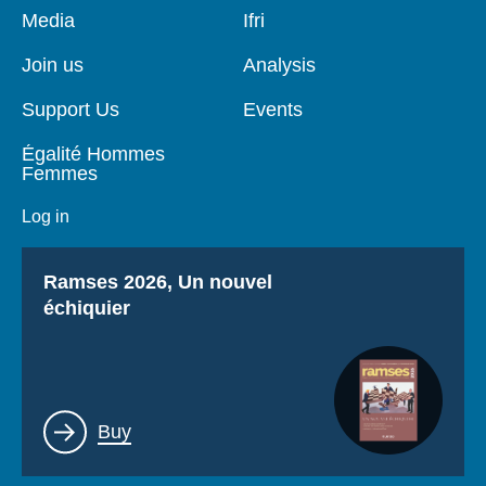
Pied
Media
Navigation
Ifri
de
principale
page
Join us
Analysis
Support Us
Events
Égalité Hommes
Femmes
Log in
Titre
Ramses 2026, Un nouvel
échiquier
Lien
Buy