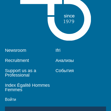
Войти
Поддержать Ифри
Pied
Newsroom
Navigation
Ifri
de
principale
page
Recruitment
Анализы
Support us as a
События
Professional
Index Égalité Hommes
Femmes
Войти