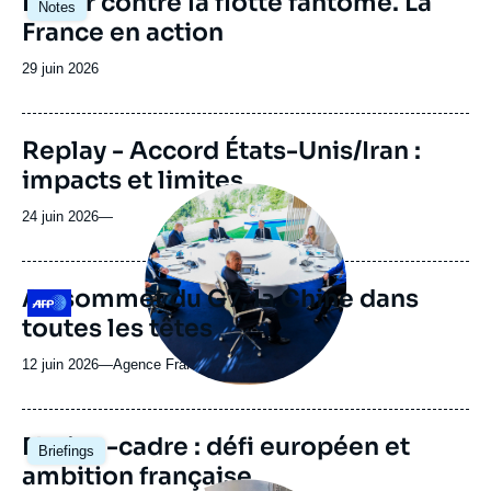
Lutter contre la flotte fantôme. La
Notes
principale
France en action
Date
29 juin 2026
de
publication
Replay - Accord États-Unis/Iran :
impacts et limites
Image
principale
24 juin 2026
—
médiatique
Au sommet du G7, la Chine dans
Logo
toutes les têtes
12 juin 2026
—
Nom
Agence France Presse
du
journal,
revue
Image
Nation-cadre : défi européen et
Briefings
ou
principale
ambition française
émission
Image