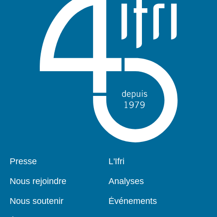
Pied
Presse
Navigation
L'Ifri
de
principale
page
Nous rejoindre
Analyses
Nous soutenir
Événements