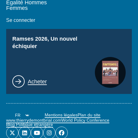
Égalité Hommes
Femmes
Se connecter
Titre
Ramses 2026, Un nouvel
échiquier
Lien
Acheter
Mentions légales
Plan du site
www.thierrydemontbrial.com
World Policy Conference
Blog Politique étrangère