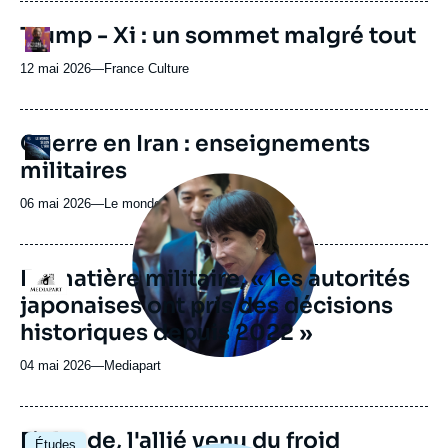
journal,
revue
URL
Trump - Xi : un sommet malgré tout
Logo
ou
de
Spotify
émission
12 mai 2026
—
Nom
France Culture
du
journal,
revue
URL
Guerre en Iran : enseignements
Logo
ou
de
militaires
Spotify
émission
Image
principale
06 mai 2026
—
Nom
Le monde selon l'Ifri
médiatique
du
journal,
revue
En matière militaire, « les autorités
Logo
ou
japonaises ont pris des décisions
émission
historiques depuis 2022 »
04 mai 2026
—
Nom
Mediapart
du
journal,
revue
Image
Finlande, l'allié venu du froid
Études
ou