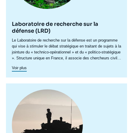
Laboratoire de recherche sur la
défense (LRD)
Accroche
Le Laboratoire de recherche sur la défense est un programme
centre
qui vise à stimuler le débat stratégique en traitant de sujets à la
jointure du « technico-opérationnel » et du « politico-stratégique
». Structure unique en France, il associe des chercheurs civils
à des «
military fellows
» issus de chacune des trois armées
Voir plus
pour produire des travaux portant sur les politiques de défense,
l’adaptation capacitaire et stratégique des armées, et de
prospective sur les conflits de demain.
Image
principale