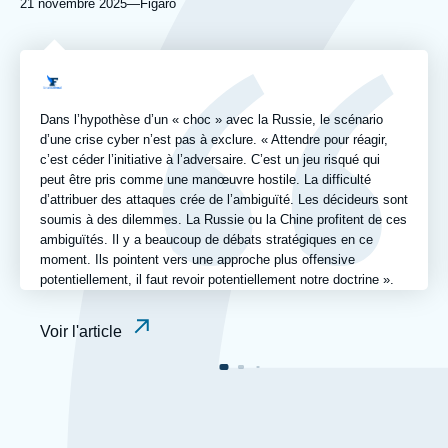
21 novembre 2025
—
Nom
Figaro
du
journal,
revue
Logo
ou
émission
Dans l’hypothèse d’un « choc » avec la Russie, le scénario
d’une crise cyber n’est pas à exclure. « Attendre pour réagir,
c’est céder l’initiative à l’adversaire. C’est un jeu risqué qui
peut être pris comme une manœuvre hostile. La difficulté
d’attribuer des attaques crée de l’ambiguïté. Les décideurs sont
soumis à des dilemmes. La Russie ou la Chine profitent de ces
ambiguïtés. Il y a beaucoup de débats stratégiques en ce
moment. Ils pointent vers une approche plus offensive
potentiellement, il faut revoir potentiellement notre doctrine ».
Voir l'article