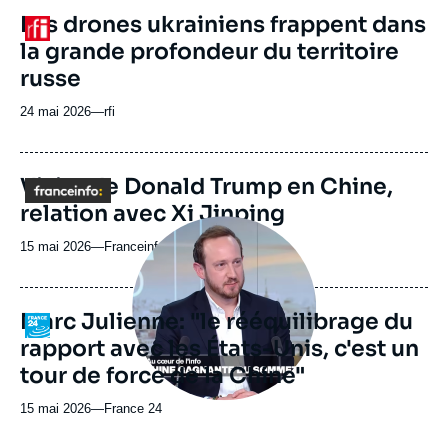
revue
URL
Les drones ukrainiens frappent dans
Logo
ou
de
la grande profondeur du territoire
Spotify
émission
russe
24 mai 2026
—
Nom
rfi
du
journal,
revue
Visite de Donald Trump en Chine,
Logo
ou
relation avec Xi Jinping
émission
Image
principale
15 mai 2026
—
Nom
Franceinfo
médiatique
du
journal,
revue
Marc Julienne: "le rééquilibrage du
Logo
ou
rapport avec les États-Unis, c'est un
émission
tour de force de la Chine"
15 mai 2026
—
Nom
France 24
du