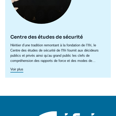
Centre des études de sécurité
Accroche
Héritier d’une tradition remontant à la fondation de l’Ifri, le
centre
Centre des études de sécurité de l'Ifri fournit aux décideurs
publics et privés ainsi qu’au grand public les clefs de
compréhension des rapports de force et des modes de
conflictualité contemporains et à venir. Par son positionnement
Voir plus
à la jointure du politique et de l’opérationnel, la crédibilité de
son équipe civilo-militaire et la diffusion large de ses
publications en français et en anglais, le Centre des études de
sécurité constitue dans le paysage français des
think tanks
un
pôle unique de recherche et d’influence sur le débat de défense
national et international.