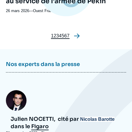
au service de l’armée de Pékin
émission
26 mars 2026
—
Nom
Ouest France
du
journal,
revue
ou
Page
1
Page
2
Page
3
Page
4
Page
5
Page
6
Page
7
Pagination
émission
Nos experts dans la presse
Photo
Julien NOCETTI,
cité par
Nicolas Barotte
dans le
Figaro