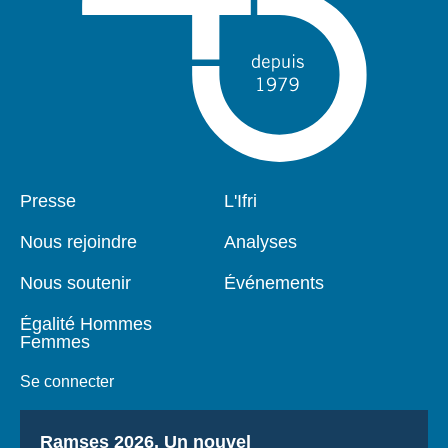
Se connecter
Nous soutenir
Pied
Presse
Navigation
L'Ifri
de
principale
page
Nous rejoindre
Analyses
Nous soutenir
Événements
Égalité Hommes
Femmes
Se connecter
Titre
Ramses 2026, Un nouvel