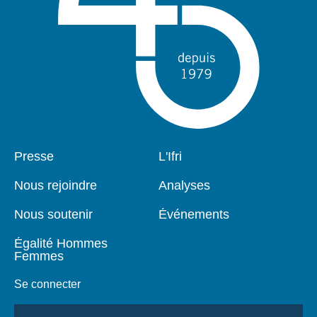
Pied
Presse
Navigation
L'Ifri
de
principale
page
Nous rejoindre
Analyses
Nous soutenir
Événements
Égalité Hommes
Femmes
Se connecter