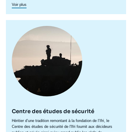
à des «
military fellows
» issus de chacune des trois armées
Voir plus
pour produire des travaux portant sur les politiques de défense,
l’adaptation capacitaire et stratégique des armées, et de
prospective sur les conflits de demain.
Image
principale
Centre des études de sécurité
Accroche
Héritier d’une tradition remontant à la fondation de l’Ifri, le
centre
Centre des études de sécurité de l'Ifri fournit aux décideurs