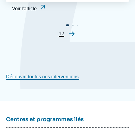
Voir l'article
Page
1
Page
2
Pagination
Découvrir toutes nos interventions
Centres et programmes liés