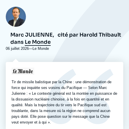
Photo
Marc JULIENNE,
cité par Harold Thibault
dans
Le Monde
06 juillet 2026
—
Nom
Le Monde
du
journal,
revue
Logo
ou
émission
Tir de missile balistique par la Chine : une démonstration de
force qui inquiète ses voisins du Pacifique — Selon Marc
Julienne : « Le contexte général est la montée en puissance de
la dissuasion nucléaire chinoise, à la fois en quantité et en
qualité. Mais la trajectoire du tir vers le Pacifique sud est
troublante, dans la mesure où la région ne comprend aucun
pays doté. Elle pose question sur le message que la Chine
veut envoyer et à qui ».