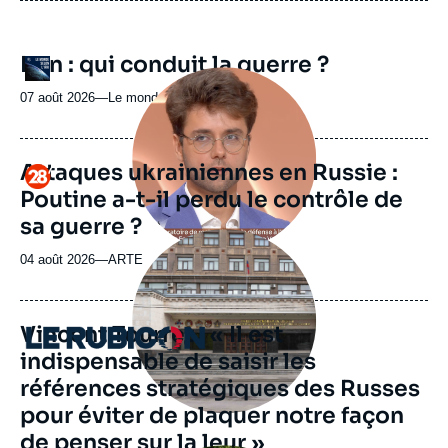
URL
Iran : qui conduit la guerre ?
Logo
de
Image
Spotify
principale
07 août 2026
—
Nom
Le monde selon l'Ifri
médiatique
du
journal,
revue
Attaques ukrainiennes en Russie :
Logo
ou
Poutine a-t-il perdu le contrôle de
émission
sa guerre ?
Image
principale
04 août 2026
—
Nom
ARTE
médiatique
du
journal,
revue
Vincent Tourret : « Il est
Logo
ou
indispensable de saisir les
émission
références stratégiques des Russes
pour éviter de plaquer notre façon
de penser sur la leur »