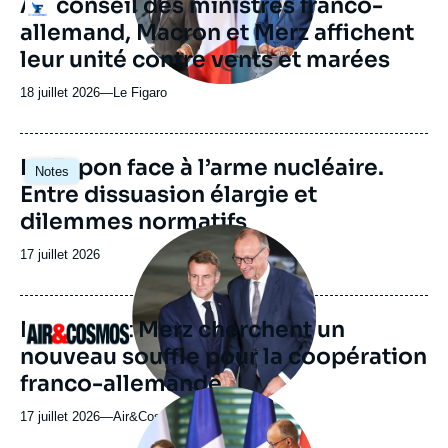
Au conseil des ministres franco-
Logo
ou
allemand, Macron et Merz affichent
émission
leur unité contre vents et marées
18 juillet 2026
—
Nom
Le Figaro
du
journal,
revue
Image
Le Japon face à l’arme nucléaire.
Notes
ou
principale
Entre dissuasion élargie et
émission
dilemmes normatifs
Image
principale
Date
17 juillet 2026
médiatique
de
publication
Macron et Merz cherchent un
Logo
nouveau souffle pour la coopération
franco-allemande
Image
principale
17 juillet 2026
—
Nom
Air&Cosmos
médiatique
du