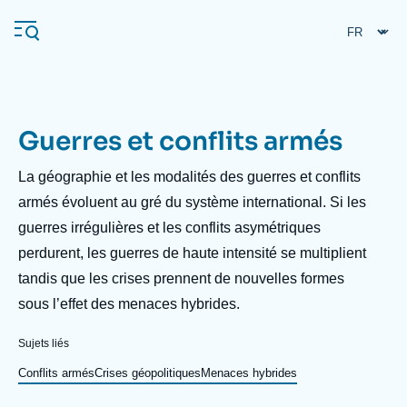
Aller
Panneau de gestion des cookies
au
contenu
principal
Guerres et conflits armés
Navigation
principale
Description
La géographie et les modalités des guerres et conflits
L'Ifri
armés évoluent au gré du système international. Si les
guerres irrégulières et les conflits asymétriques
perdurent, les guerres de haute intensité se multiplient
Analyses
tandis que les crises prennent de nouvelles formes
À propos de l'Ifri
Recherches fréquentes
sous l’effet des menaces hybrides.
Événements
L'Ifri en bref
Proche-Orient
Sujets liés
Conflits armés
Crises géopolitiques
Menaces hybrides