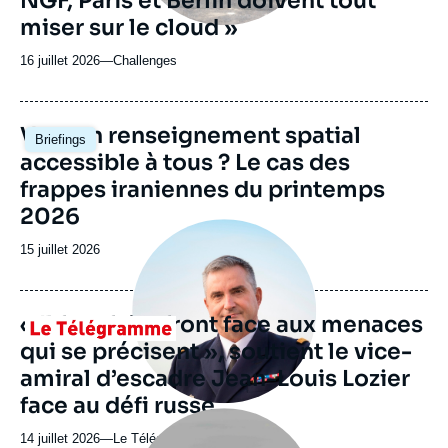
NGF, Paris et Berlin doivent tout
miser sur le cloud »
16 juillet 2026
—
Nom
Challenges
du
journal,
revue
Image
Vers un renseignement spatial
Briefings
ou
principale
accessible à tous ? Le cas des
émission
frappes iraniennes du printemps
2026
Image
principale
Date
15 juillet 2026
médiatique
de
publication
« Il faut faire front face aux menaces
Logo
qui se précisent », soutient le vice-
amiral d’escadre Jean-Louis Lozier
face au défi russe
Image
principale
14 juillet 2026
—
Nom
Le Télégramme