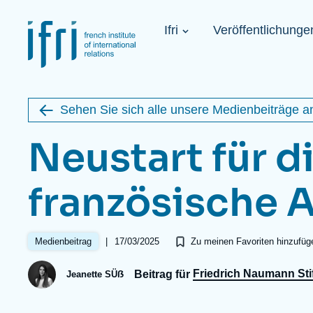
Direkt
Cookie-Einstellungen
zum
Navigation
Inhalt
Ifri
Veröffentlichunge
principale
Image
1936-2026
de
étrangère
couverture
de
Sehen Sie sich alle unsere Medienbeiträge a
la
publication
Neustart für d
französische 
Learn more
Key topics
Upcoming events
Über ifri
Häufige Suchanfragen
|
17/03/2025
Medienbeitrag
Zu meinen Favoriten hinzufüg
Executive Chairman’s Statement
Iran
Friedrich Naumann Sti
Beitrag für
About Ifri
United States of America
Jeanette SÜẞ
Think Tank: Our Definition
Middle East