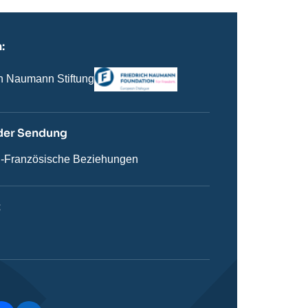
:
Logo
ch Naumann Stiftung
der Sendung
n
-Französische Beziehungen
on
t
ie
stique