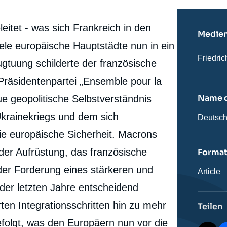
itet - was sich Frankreich in den
Medien
ele europäische Hauptstädte nun in ein
Nom
Friedri
gtuung schilderte der französische
du
journal,
Präsidentenpartei „Ensemble pour la
revue
ou
Name 
e geopolitische Selbstverständnis
émissio
Ukrainekriegs und dem sich
Nom
Deutsch
de
e europäische Sicherheit. Macrons
l'émissi
der Aufrüstung, das französische
Forma
er Forderung eines stärkeren und
Catégor
Article
journali
 der letzten Jahre entscheidend
ten Integrationsschritten hin zu mehr
Teilen
efolgt, was den Europäern nun vor die