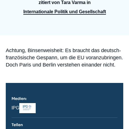
Anmelden
zitiert von Tara Varma in
Internationale Politik und Gesellschaft
Unterstützen Sie uns
Accroche
Achtung, Binsenweisheit: Es braucht das deutsch-
französische Gespann, um die EU voranzubringen.
Doch Paris und Berlin verstehen einander nicht.
Medien:
Logo
Nom
IPG
du
journal,
revue
Teilen
ou