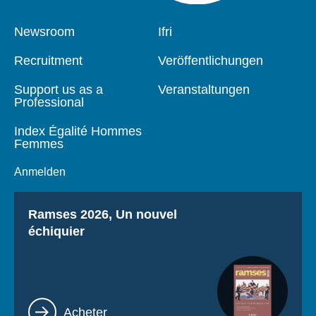
Pied
Newsroom
Navigation
Ifri
de
principale
page
Recruitment
Veröffentlichungen
Support us as a
Veranstaltungen
Professional
Index Égalité Hommes
Femmes
Anmelden
Titre
Ramses 2026, Un nouvel
échiquier
Lien
Acheter