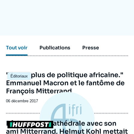
Se connecter
Nous soutenir
Tout voir
Publications
Presse
"Il n'y a plus de politique africaine."
Éditoriaux
Emmanuel Macron et le fantôme de
François Mitterrand
Date
06 décembre 2017
de
publication
Bâtisseur de cathédrale avec son
Logo
ami Mitterrand, Helmut Kohl mettait