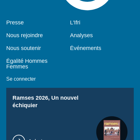
Pied
Presse
Navigation
L'Ifri
de
principale
page
Nous rejoindre
Analyses
Nous soutenir
Événements
Égalité Hommes
Femmes
Se connecter
Titre
Ramses 2026, Un nouvel
échiquier