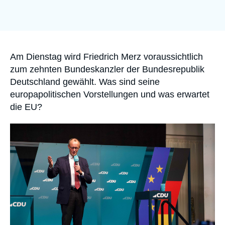
Anmelden
Unterstützen Sie uns
Accroche
Am Dienstag wird Friedrich Merz voraussichtlich
zum zehnten Bundeskanzler der Bundesrepublik
Deutschland gewählt. Was sind seine
europapolitischen Vorstellungen und was erwartet
die EU?
Image
principale
médiatique