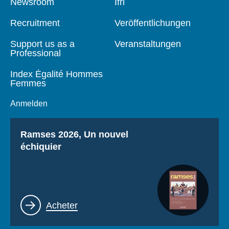
Pied
Newsroom
Navigation
Ifri
de
principale
page
Recruitment
Veröffentlichungen
Support us as a
Veranstaltungen
Professional
Index Égalité Hommes
Femmes
Anmelden
Titre
Ramses 2026, Un nouvel
échiquier
Lien
Acheter