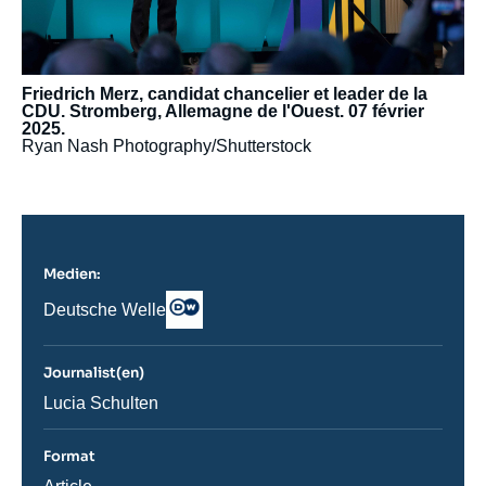
Friedrich Merz, candidat chancelier et leader de la
CDU. Stromberg, Allemagne de l'Ouest. 07 février
2025.
Ryan Nash Photography/Shutterstock
Medien:
Logo
Nom
Deutsche Welle
du
journal,
revue
Journalist(en)
ou
émission
Journaliste
Lucia Schulten
Format