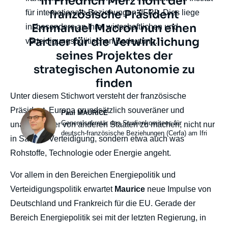
Texte
In Friedrich Merz hofft der
citation
französische Präsident
für internationale Beziehungen (IFRI). Dies liege
Emmanuel Macron nun einen
insbesondere an ihrer wirtschaftlichen und
Partner für die Verwirklichung
verteidigungspolitischen Bedeutung.
seines Projektes der
strategischen Autonomie zu
finden
body
Unter diesem Stichwort versteht der französische
Präsident, Europa grundsätzlich souveräner und
Photo
Paul MAURICE
Intitulé
Generalsekretär des Studienkomitees für
unabhängiger von anderen Staaten zu machen, nicht nur
du
deutsch-französische Beziehungen (Cerfa) am Ifri
in Sachen Verteidigung, sondern etwa auch was
poste
Rohstoffe, Technologie oder Energie angeht.
Vor allem in den Bereichen Energiepolitik und
Verteidigungspolitik erwartet
Maurice
neue Impulse von
Deutschland und Frankreich für die EU. Gerade der
Bereich Energiepolitik sei mit der letzten Regierung, in