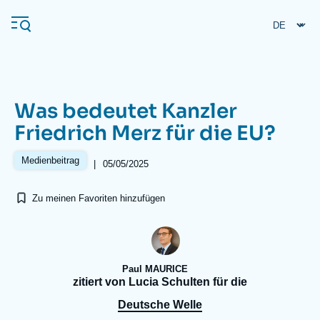
Direkt
Cookie-Einstellungen
zum
Inhalt
Was bedeutet Kanzler
Navigation
Friedrich Merz für die EU?
principale
Ifri
Medienbeitrag
|
05/05/2025
Zu meinen Favoriten hinzufügen
Veröffentlichungen
Über ifri
Häufige Suchanfragen
Veranstaltungen
Paul MAURICE
zitiert von Lucia Schulten für die
Deutsche Welle