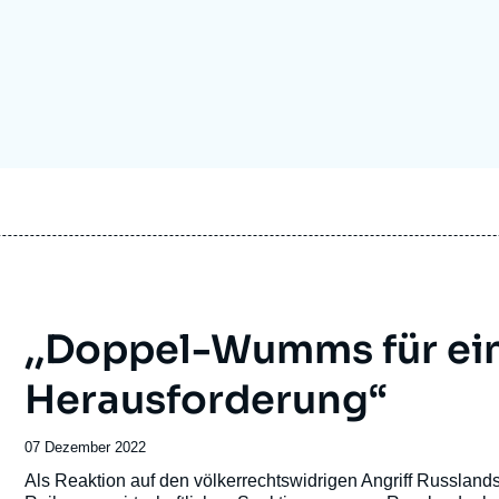
Ramses
Europe
R
S
Politique étrangère
Russia-Eurasia
R
T
Podcast - Le monde selon l'Ifri
North Africa and Middle East
,,Doppel-Wumms für ein
Herausforderung“
Date
07 Dezember 2022
de
Accroche
Als Reaktion auf den völkerrechtswidrigen Angriff Russland
publication