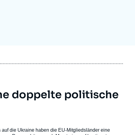
ecruitment
ecurity - Defense
eference Documents
echnology
e doppelte politische
s auf die Ukraine haben die EU-Mitgliedsländer eine