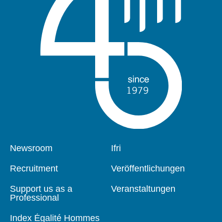
Pied
Newsroom
Navigation
Ifri
de
principale
page
Recruitment
Veröffentlichungen
Support us as a
Veranstaltungen
Professional
Index Égalité Hommes