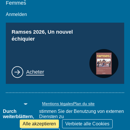
Femmes
Anmelden
Titre
Ramses 2026, Un nouvel
échiquier
Lien
Acheter
Mentions légales
Plan du site
www.thierrydemontbrial.com
World Policy Conference
Durch
stimmen Sie der Benutzung von externen
Blog Politique étrangère
weiterblättern,
Diensten zu
Alle akzeptieren
Verbiete alle Cookies