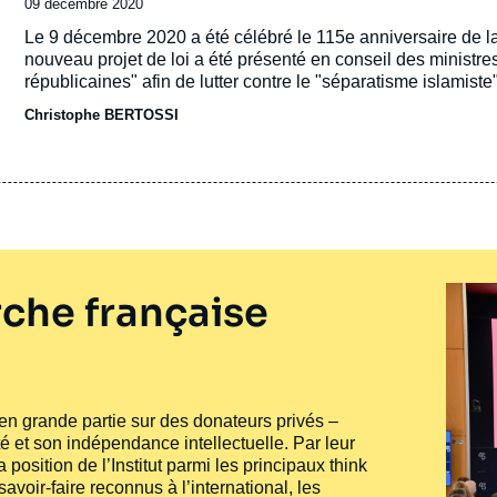
Date
09 décembre 2020
de
Accroche
Le 9 décembre 2020 a été célébré le 115e anniversaire de la 
publication
nouveau projet de loi a été présenté en conseil des ministres
républicaines" afin de lutter contre le "séparatisme islamiste
Christophe BERTOSSI
che française
e en grande partie sur des donateurs privés –
té et son indépendance intellectuelle. Par leur
 position de l’Institut parmi les principaux
think
voir-faire reconnus à l’international, les