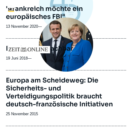
revue
"Frankreich möchte ein
Logo
ou
europäisches FBI"
émission
Image
principale
13 November 2020
—
médiatique
Der fremde Nachbar
Logo
19 Juni 2018
—
Image
Europa am Scheideweg: Die
principale
Sicherheits- und
Verteidigungspolitik braucht
deutsch-französische Initiativen
Date
25 November 2015
de
publication