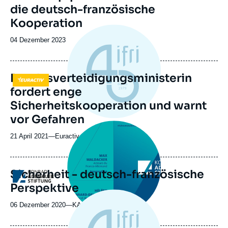
die deutsch-französische
Kooperation
Date
04 Dezember 2023
de
publication
Bundesverteidigungsministerin
Logo
fordert enge
Sicherheitskooperation und warnt
vor Gefahren
Image
principale
21 April 2021
—
Nom
Euractiv
médiatique
du
journal,
revue
Sicherheit - deutsch-französische
Logo
ou
Perspektive
émission
06 Dezember 2020
—
Nom
KAS
du
journal,