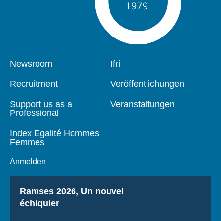
Pied
Newsroom
Navigation
Ifri
de
principale
page
Recruitment
Veröffentlichungen
Support us as a
Veranstaltungen
Professional
Index Égalité Hommes
Femmes
Anmelden
Titre
Ramses 2026, Un nouvel
échiquier