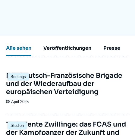
Anmelden
Unterstützen Sie uns
Alle sehen
Veröffentlichungen
Presse
Image
Die Deutsch-Französische Brigade
Briefings
principale
und der Wiederaufbau der
europäischen Verteidigung
Date
08 April 2025
de
publication
Image
Turbulente Zwillinge: das FCAS und
Studien
principale
der Kampfpanzer der Zukunft und