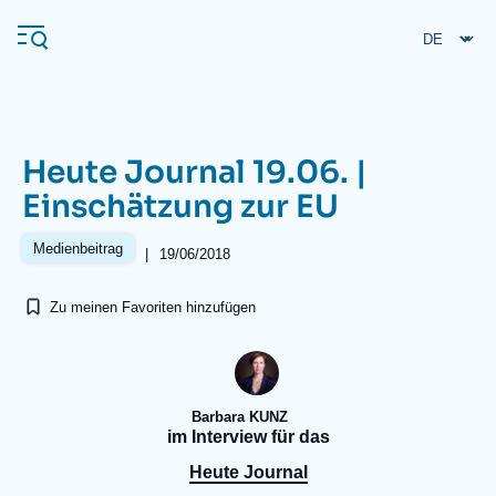
Direkt
Cookie-Einstellungen
zum
Inhalt
Heute Journal 19.06. |
Navigation
Einschätzung zur EU
principale
Ifri
Medienbeitrag
|
19/06/2018
Zu meinen Favoriten hinzufügen
Veröffentlichungen
Über ifri
Häufige Suchanfragen
Veranstaltungen
Barbara KUNZ
im Interview für das
Heute Journal