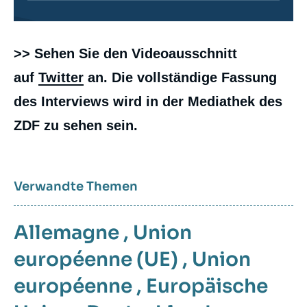
Contenu
>> Sehen Sie den Videoausschnitt
intervention
médiatique
auf
Twitter
an. Die vollständige Fassung
des Interviews wird in der Mediathek des
ZDF zu sehen sein.
Verwandte Themen
Allemagne
,
Union
européenne (UE)
,
Union
européenne
,
Europäische