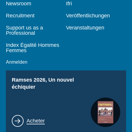
Pied
Newsroom
Navigation
Ifri
de
principale
page
Recruitment
Veröffentlichungen
Support us as a
Veranstaltungen
Professional
Index Égalité Hommes
Femmes
Anmelden
Titre
Ramses 2026, Un nouvel
échiquier
Lien
Acheter