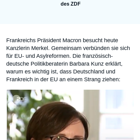
Anmelden
des ZDF
Unterstützen Sie uns
Accroche
Frankreichs Präsident Macron besucht heute
Kanzlerin Merkel. Gemeinsam verbünden sie sich
für ​EU- und Asylreformen. Die französisch-
deutsche Politikberaterin Barbara Kunz erklärt,
warum es wichtig ist, dass Deutschland und
Frankreich in der EU an einem Strang ziehen:
Image
principale
médiatique