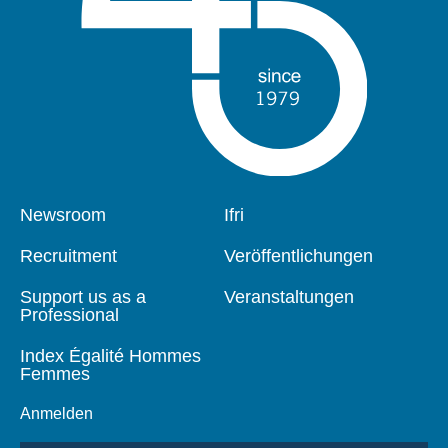
Pied
Newsroom
Navigation
Ifri
de
principale
page
Recruitment
Veröffentlichungen
Support us as a
Veranstaltungen
Professional
Index Égalité Hommes
Femmes
Anmelden