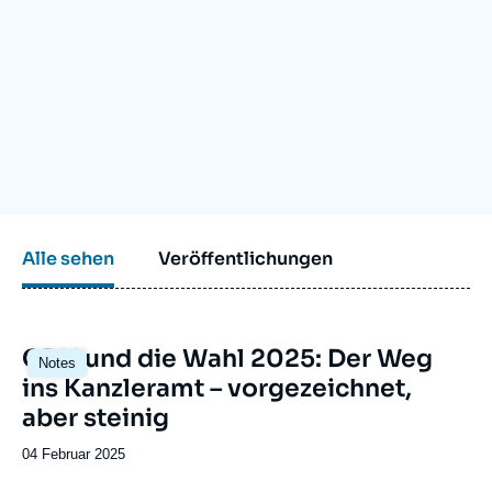
Anmelden
Unterstützen Sie uns
Alle sehen
Veröffentlichungen
Image
CDU und die Wahl 2025: Der Weg
Notes
principale
ins Kanzleramt – vorgezeichnet,
aber steinig
Date
04 Februar 2025
de