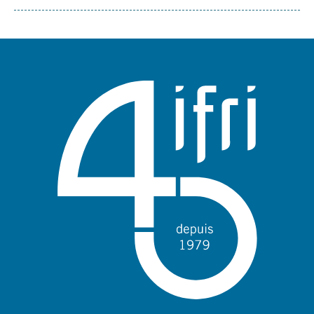
Sujets
associés
mots
clés
géographiques
et
thématiques