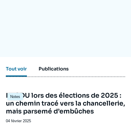
Se connecter
Nous soutenir
Tout voir
Publications
Image
La CDU lors des élections de 2025 :
Notes
principale
un chemin tracé vers la chancellerie,
mais parsemé d’embûches
Date
04 février 2025
de