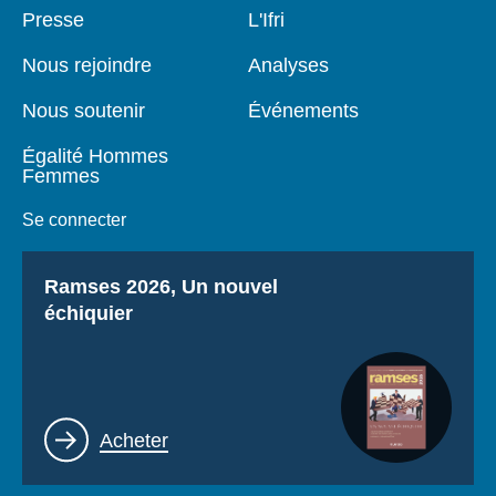
Pied
Presse
Navigation
L'Ifri
de
principale
page
Nous rejoindre
Analyses
Nous soutenir
Événements
Égalité Hommes
Femmes
Se connecter
Titre
Ramses 2026, Un nouvel
échiquier
Lien
Acheter