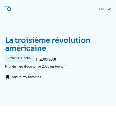
Skip
Cookies management panel
to
main
content
La troisième révolution
Navigation
américaine
principale
Ifri
External Books
|
Date
21/08/2008
|
de
Références
Prix du livre d'économie 2008 (in French)
publication
Analysis
Add to my favorites
About Ifri
Frequent searches
Events
About Ifri
Middle East
Image
de
couverture
de
la
publication