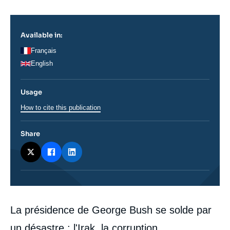
Log in
Support us
Available in:
Français
English
Usage
How to cite this publication
Share
Corps
La présidence de George Bush se solde par
analyses
un désastre : l'Irak, la corruption,