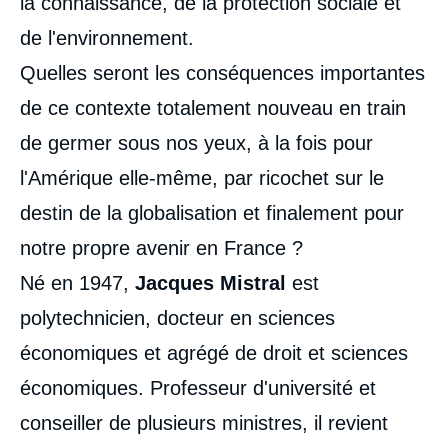
la connaissance, de la protection sociale et
de l'environnement.
Quelles seront les conséquences importantes
de ce contexte totalement nouveau en train
Image
de germer sous nos yeux, à la fois pour
de
couverture
l'Amérique elle-même, par ricochet sur le
de
la
destin de la globalisation et finalement pour
publication
notre propre avenir en France ?
Né en 1947,
Jacques Mistral
est
polytechnicien, docteur en sciences
« La troisième révolution américaine »,
External Books, Ifri, 21 August 2008.
économiques et agrégé de droit et sciences
Copy
économiques. Professeur d'université et
conseiller de plusieurs ministres, il revient