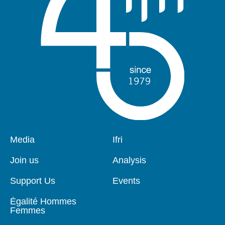
Pied
Media
Navigation
Ifri
de
principale
page
Join us
Analysis
Support Us
Events
Égalité Hommes
Femmes