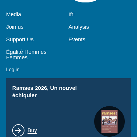
Pied
Media
Navigation
Ifri
de
principale
page
Join us
Analysis
Support Us
Events
Égalité Hommes
Femmes
Log in
Titre
Ramses 2026, Un nouvel
échiquier
Lien
Buy